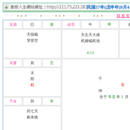
民国57年(戊申年)9
回 首 页
兄弟
巳
癸
命宫
午
甲
天指截
天左天大咸
哭背空
机辅钺耗池
4-13
夫妻
辰
壬
太
干 流
阳
女
权
坤
岁
生于
辛丑
年
3
月
子女
卯
辛
命主
身主
武七天
曲杀姚