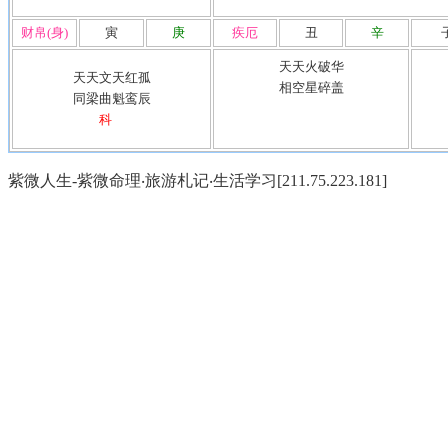
财帛(身)
寅
庚
疾厄
丑
辛
天天火破华
天天文天红孤
相空星碎盖
同梁曲魁鸾辰
科
紫微人生-紫微命理‧旅游札记‧生活学习[211.75.223.181]