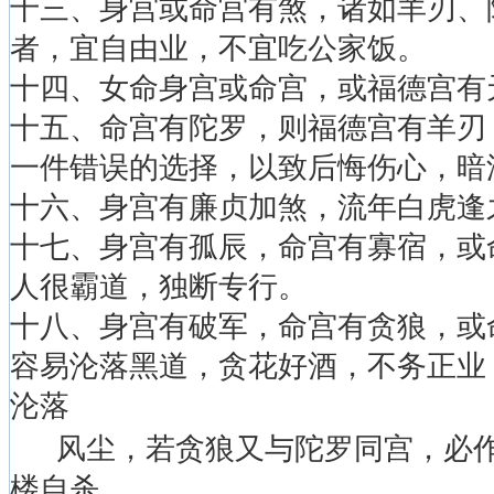
十三、身宫或命宫有煞，诸如羊刃、
者，宜自由业，不宜吃公家饭。
十四、女命身宫或命宫，或福德宫有
十五、命宫有陀罗，则福德宫有羊刃
一件错误的选择，以致后悔伤心，暗
十六、身宫有廉贞加煞，流年白虎逢
十七、身宫有孤辰，命宫有寡宿，或
人很霸道，独断专行。
十八、身宫有破军，命宫有贪狼，或
容易沦落黑道，贪花好酒，不务正业
沦落
风尘，若贪狼又与陀罗同宫，必作
楼自杀。