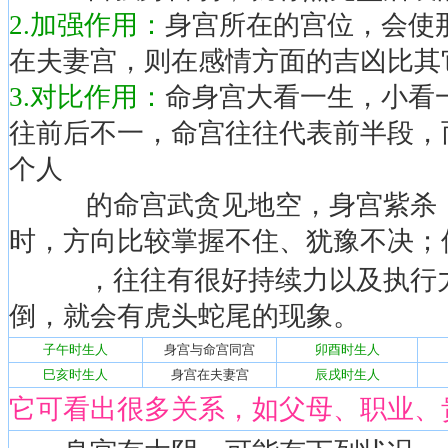
2.加强作用：
身宫所在的宫位，会使
在夫妻宫，则在感情方面的吉凶比其
3.对比作用：
命身宫大看一生，小看
往前后不一，命宫往往代表前半段，
个人
的命宫武贪见地空，身宫紫杀，
时，方向比较掌握不住、犹豫不决；
，往往有很好持续力以及执行力
倒，就会有虎头蛇尾的现象。
子午时生人
身宫与命宫同宫
卯酉时生人
巳亥时生人
身宫在夫妻宫
辰戌时生人
它可看出很多关系，如父母、职业、