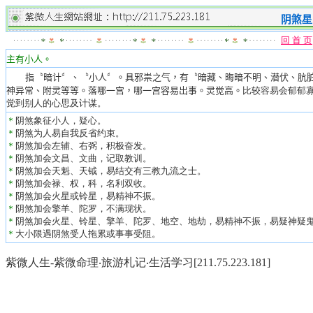
阴煞
星
回 首 页
主有小人。
指〝暗计〞、〝小人〞。具邪祟之气，有〝暗藏、晦暗不明、潜伏、肮脏
神异常、附灵等等。落哪一宫，哪一宫容易出事。
灵觉高。
比较容易会郁郁
觉到别人的心思及计谋。
＊
阴煞象征小人，疑心。
＊
阴煞为人易自我反省约束。
＊
阴煞加会左辅、右弼，积极奋发。
＊
阴煞加会文昌、文曲，记取教训。
＊
阴煞加会天魁、天钺，易结交有三教九流之士。
＊
阴煞加会禄、权，科，名利双收。
＊
阴煞加会火星或铃星，易精神不振。
＊
阴煞加会擎羊、陀罗，不满现状。
＊
阴煞加会火星、铃星、擎羊、陀罗、地空、地劫，易精神不振，易疑神疑
＊
大小限遇阴煞受人拖累或事事受阻。
紫微人生-紫微命理‧旅游札记‧生活学习[211.75.223.181]