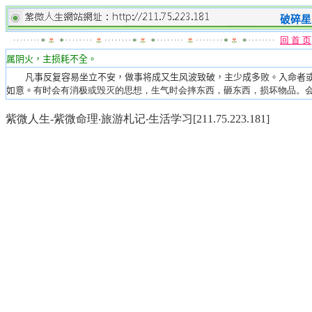
破碎
星
回 首 页
属阴
火
，
主损耗不全。
凡事反复容易坐立不安，做事将成又生风波致破，主少成多败。入命者或
如意。
有时会有消极或毁灭的思想，生气时会摔东西，砸东西，损坏物品。
紫微人生-紫微命理‧旅游札记‧生活学习[211.75.223.181]