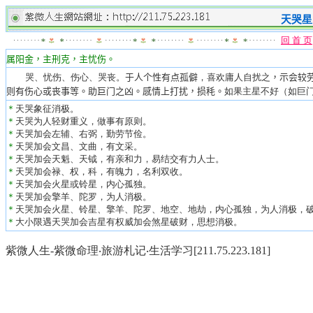
天哭
星
回 首 页
属阳
金
，主
刑克
，
主忧伤。
哭、忧伤、伤心、哭丧。
于人个性有点孤僻
，喜欢庸人自扰之
，示会较
则有伤心或丧事等。
助巨门之凶
。
感情上打扰，损秏。
如果主星不好（如巨
＊
天哭象征消极。
＊
天哭为人轻财重义，做事有原则。
＊
天哭加会左辅、右弼，勤劳节俭。
＊
天哭加会文昌、文曲，有文采。
＊
天哭加会天魁、天钺，有亲和力，易结交有力人士。
＊
天哭加会禄、权，科，有魄力，名利双收。
＊
天哭加会火星或铃星，内心孤独。
＊
天哭加会擎羊、陀罗，为人消极。
＊
天哭加会火星、铃星、擎羊、陀罗、地空、地劫，内心孤独，为人消极，
＊
大小限遇天哭加会吉星有权威加会煞星破财，思想消极。
紫微人生-紫微命理‧旅游札记‧生活学习[211.75.223.181]