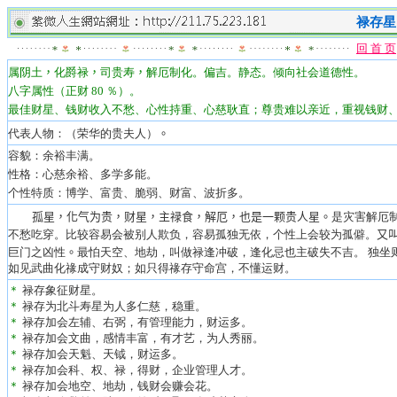
禄存星
回 首 页
属阴
土
，
化爵禄
，
司贵寿
，
解厄制化。
偏吉。静态。倾向社会道德性。
八字属性（正财 80 ％）。
最佳财星、钱财收入不愁、心性持重、心慈耿直；尊贵难以亲近，重视钱财
代表人物：（荣华的贵夫人）
。
容貌：余裕丰满。
性格：心慈余裕、多学多能。
个性特质：博学、富贵、脆弱、财富、波折多。
孤星，化气为贵，财星，主禄食，解厄，也是一颗贵人星。
是灾害解厄
不愁吃穿。比较容易会被别人欺负，容易孤独无依，个性上会较为孤僻。
又
巨门之凶性
。
最怕天空、地劫，叫做禄逢冲破，逢化忌也主破失不吉。 独坐
如见武曲化禒成守财奴；如只得禒存守命宫，不懂运财。
＊
禄存象征财星。
＊
禄存为北斗寿星为人多仁慈，稳重。
＊
禄存加会左辅、右弼，有管理能力，财运多。
＊
禄存加会文曲，感情丰富，有才艺，为人秀丽。
＊
禄存加会天魁、天钺，财运多。
＊
禄存加会科、权、禄，得财，企业管理人才。
＊
禄存加会地空、地劫，钱财会赚会花。