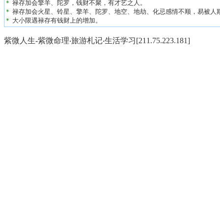
＊
禄存加会擎羊、陀罗，钱财不聚，有才艺之人。
＊
禄存加会火星、铃星、擎羊、陀罗、地空、地劫、化忌感情不顺，易被人
＊
大小限遇禄存有钱财上的增加。
紫微人生-紫微命理‧旅游札记‧生活学习[211.75.223.181]