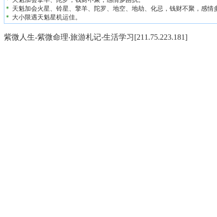
＊
天魁加会火星、铃星、擎羊、陀罗、地空、地劫、化忌，钱财不聚，感情
＊
大小限遇天魁星机运佳。
紫微人生-紫微命理‧旅游札记‧生活学习[211.75.223.181]