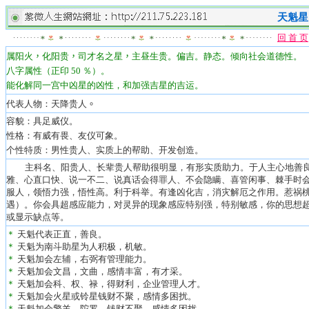
天魁星
回 首 页
属阳
火
，
化阳贵
，
司才名之星
，
主昼生贵。
偏吉。静态。倾向社会道德性。
八字属性（正印 50 ％）。
能化解同一宫中凶星的凶性，和加强吉星的吉运。
代表人物：天降贵人
。
容貌：具足威仪。
性格：有威有畏、友仪可象。
个性特质：男性贵人、实质上的帮助、开发创造。
主科名、阳贵人、长辈贵人帮助很明显，有形实质助力。于人主心地善良
雅、心直口快、说一不二、说真话会得罪人、不会隐瞒、喜管闲事、棘手时会
服人，领悟力强，悟性高。利于科举。有逢凶化吉，消灾解厄之作用。惹祸
遇）。
你会
具超感应能力，对灵异的现象感应特别强，特别敏感，你的思想
或显示缺点等。
＊
天魁代表正直，善良。
＊
天魁为南斗助星为人积极，机敏。
＊
天魁加会左辅，右弼有管理能力。
＊
天魁加会文昌，文曲，感情丰富，有才采。
＊
天魁加会科、权、禄，得财利，企业管理人才。
＊
天魁加会火星或铃星钱财不聚，感情多困扰。
＊
天魁加会擎羊、陀罗，钱财不聚，感情多困扰。