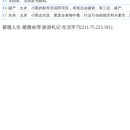
15.
太阳星、太阴星为眼睛
。
16.
破产：太岁、
小限的财帛宫或田宅宫，有双忌会破财，有三忌，破产。
17.
自杀：太岁、
小限走武贪，紫贪会食物中毒，行运引动福德宫和夫妻宫，
紫微人生-紫微命理‧旅游札记‧生活学习[211.75.223.181]