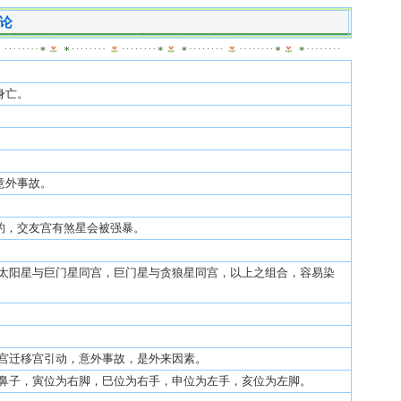
论
身亡。
。
意外事故。
的，交友宫有煞星会被强暴。
太阳星与巨门星同宫，巨门星与贪狼星同宫，以上之组合，容易染
宫迁移宫引动，意外事故，是外来因素。
鼻子，寅位为右脚，巳位为右手，申位为左手，亥位为左脚。