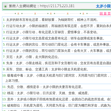
太岁小限
回 首 页
1.
太岁的
财帛宫有化忌星，看财较重，为钱财而忙，精神上不清闲。
2.
行运引动太岁，小限的福德宫，而福德宫有双忌星，会想不开，重则自杀
3.
行运太岁
，小限引动，有化忌星入官禄宫，爱惜事业，不喜变动。
4.
行运太岁
，小限引动文昌星或文曲星有化忌
：轿车会故障或发生事故
。
5.
行运太岁
，小限的宫位，而引动巨门星化忌
：
会有卡车事故，或意外事故
6.
行运太岁
，小限的宫位，而引动巨门星加火星
：会有火灾
，火车事故，或
7.
灾厄：太岁、
小限，走大限的化忌位。
8.
失身：太岁、
小限走桃花，疾厄宫和子女宫都引动，交友宫有吉星是自愿
9.
买车、贷款、标会、交通工具：太岁和小限走天机星化权
。
10.
吸毒或中毒：太岁、小限走天机星与巨门星同宫
，天同星与巨门星同宫，
上坏习惯。
11.
失恋、分散、感情是非：太岁
小限的夫妻宫有化忌星。
12.
桃花：太岁、
小限引动，日月反背
、天姚、贪狼、咸池星
。
13.
意外：太岁或小限的子田线有煞星或化忌星
，会因自己的疏忽所造成。命
14.
破相部位：天机星为眉毛
，天同星为耳朵，巨门星为嘴巴和牙齿，武曲为