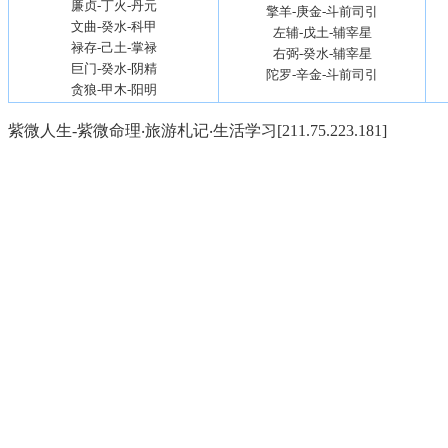
廉贞-丁火-丹元
擎羊-庚金-斗前司引
文曲-癸水-科甲
左辅-戊土-辅宰星
禄存-己土-掌禄
右弼-癸水-辅宰星
巨门-癸水-阴精
陀罗-辛金-斗前司引
贪狼-甲木-阳明
紫微人生-紫微命理‧旅游札记‧生活学习[211.75.223.181]