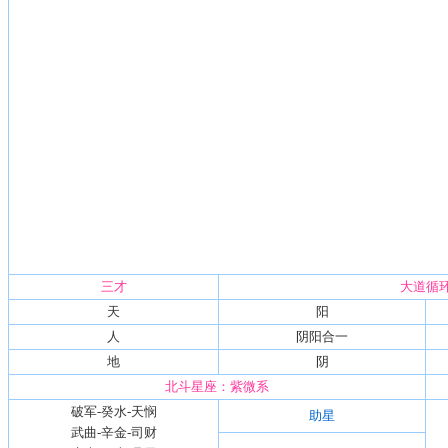
三才
大道循
天
阳
人
阴阳合一
地
阴
北斗星座：紫微系
破军-癸水-天悯
助星
武曲-辛金-司财