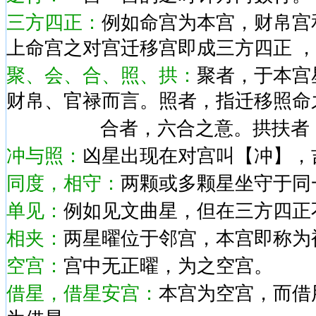
三方四正：
例如命宫为本宫，财帛宫
上命宫之对宫迁移宫即成三方四正 
聚、会、合、照、拱：
聚者，于本宫
财帛、官禄而言。照者，指迁移照命
合者，六合之意。拱扶者，指
冲与照：
凶星出现在对宫叫【冲】，
同度，相守
：
两颗或多颗星坐守于同
单见
：
例如见文曲星，但在三方四正
相夹
：
两星曜位于邻宫，本宫即称为
空宫
：
宫中无正曜，为之空宫。
借星，借星安宫
：
本宫为空宫，而借