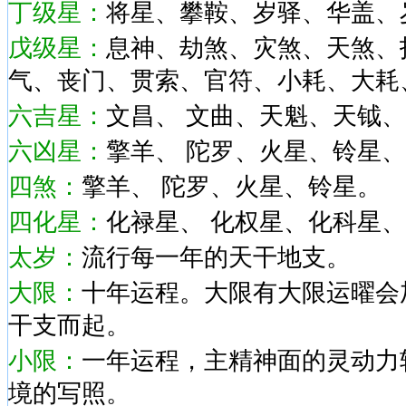
丁级星：
将星、攀鞍、岁驿、华盖、
戊级星：
息神、劫煞、灾煞、天煞、
气、丧门、贯索、官符、小耗、大耗
六吉星：
文昌
、 文曲、天魁、天钺
六凶星：
擎羊
、 陀罗、火星、铃星
四煞：
擎羊
、 陀罗、火星、铃星
。
四
化星：
化禄星
、
化权星
、
化科星
、
太岁：
流行每一年的天干地支。
大限：
十年运程。大限有大限运曜会
干支而起。
小限：
一年运程，主精神面的灵动力
境的写照。