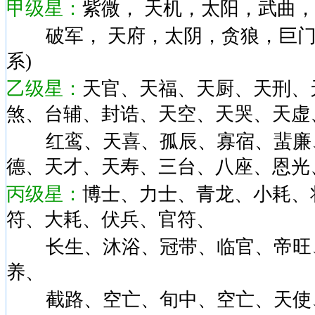
甲级星：
紫微， 天机，太阳，武曲，
破军， 天府，太阴，贪狼，巨门
系)
乙级星：
天官、天福、天厨、天刑、
煞、台辅、封诰、天空、天哭、天虚
红鸾、天喜、孤辰、寡宿、蜚廉、
德、天才、天寿、三台、八座、恩光
丙级星：
博士、力士、青龙、小耗、
符、大耗、伏兵、官符、
长生、沐浴、冠带、临官、帝旺、
养、
截路、空亡、旬中、空亡、天使