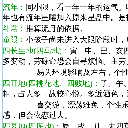
流年：
同小限，看一年一年的运气。
年也有流年星曜加入原来星盘中。是
斗君：
推算流月的依据。
童限：
小孩子尚未进入大限阶段时，
四长生地(四马地)
：
寅
、
申
、
巳
、
亥
多变动，劳碌命恐会自寻烦恼。主劳
易为环境影响及左右，个性敏
四旺地(四桃花地
、
四败地
)：
子
、
午
粗，占人多，故较心悦。多近酒色，
喜交游，漂荡难免，个性乐天
感，但会依恋过去。
四墓地(四库地)
：
辰
、
戌
、
丑
、
未四