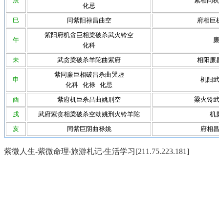
辰
紫相同
化忌
巳
同紫阳禄昌曲空
府相巨
紫阳府机贪巨相梁破杀武火铃空
午
化科
未
武贪梁破杀羊陀曲紫府
相阳廉
紫同廉巨相破昌杀曲哭虚
申
机阳
化科 化禄 化忌
酉
紫府机巨杀昌曲姚刑空
梁火铃
戌
武府紫贪相梁破杀空劫姚刑火铃羊陀
机
亥
同紫巨阴曲禄姚
府相
紫微人生-紫微命理‧旅游札记‧生活学习[211.75.223.181]