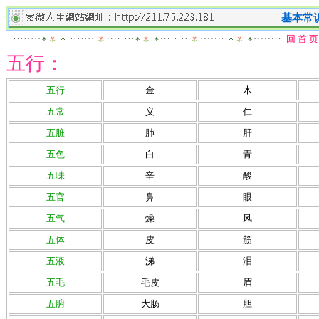
基本常
回 首 页
五行：
五行
金
木
五常
义
仁
五脏
肺
肝
五色
白
青
五味
辛
酸
五官
鼻
眼
五气
燥
风
五体
皮
筋
五液
涕
泪
五毛
毛皮
眉
五腑
大肠
胆