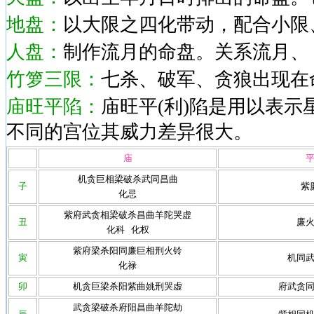
地盘：
以大限之四化带动，配合小限
人盘：
制作流月的命盘。关系流月、
竹箩三限：
七杀、破军、贪狼出现在
庙旺平陷：
庙旺平(利)陷是用以表
不同的宫位其威力差异很大。
庙
机贪巨相梁破杀武同昌曲
子
紫
化忌
紫府武贪相梁破杀昌曲羊陀哭虚
丑
廉
化科 化权
紫府梁杀阳同廉巨相刑火铃
寅
机同
化禄
卯
机贪巨梁杀阳紫曲姚刑哭虚
府武贪
武贪梁破杀府阳昌曲羊陀劫