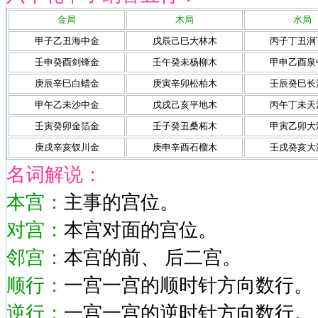
金局
木局
水局
甲子乙丑海中金
戊辰己巳大林木
丙子丁丑涧
壬申癸酉剑锋金
壬午癸未杨柳木
甲申乙酉泉
庚辰辛巳白蜡金
庚寅辛卯松柏木
壬辰癸巳长
甲午乙未沙中金
戊戌己亥平地木
丙午丁未天
壬寅癸卯金箔金
壬子癸丑桑柘木
甲寅乙卯大
庚戌辛亥钗川金
庚申辛酉石榴木
壬戌癸亥大
名词解说：
本宫：
主事的宫位。
对宫：
本宫对面的宫位。
邻宫：
本宫的前、 后二宫。
顺行
：
一宫一宫的顺时针方向数行。
逆行
：
一宫一宫的逆时针方向数行。