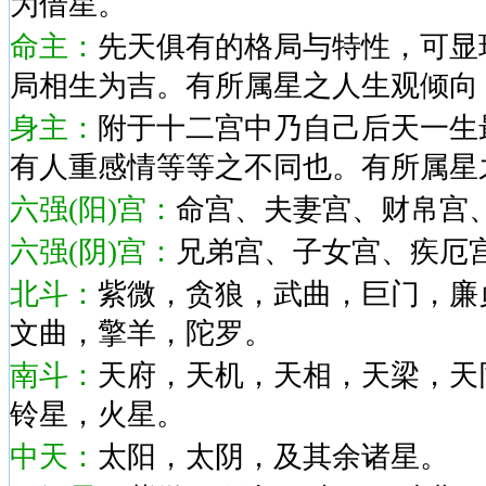
为借星。
命主：
先天俱有的格局与特性，可显
局相生为吉。有所属星之人生观倾向
身主：
附于十二宫中乃自己后天一生
有人重感情等等之不同也。有所属星
六强(阳)宫：
命宫
、
夫妻宫
、
财帛宫
六强(阴)宫：
兄弟宫
、
子女宫
、
疾厄
北斗
：
紫微，贪狼，武曲，巨门，廉
文曲，擎羊，陀罗。
南斗
：
天府，天机，天相，天梁，天
铃星，火星。
中天
：
太阳，太阴，及其余诸星。