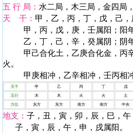
五 行 局：
水二局，木三局，金四局
天 干：
甲，乙，丙，丁，戊，己，
甲，丙，戊，庚，壬属阳；阳年
乙，丁，己，辛，癸属阴；阴年
甲己合化土，乙庚合化金，丙辛
火。
甲庚相冲，乙辛相冲，壬丙相冲
天干
甲
乙
丙
丁
戊
五行
木
木
火
火
土
方位
东方
东方
南方
南方
中央
地支：
子，丑，寅，卯，辰，巳，午
子，寅，辰，午，申，戌属阳。