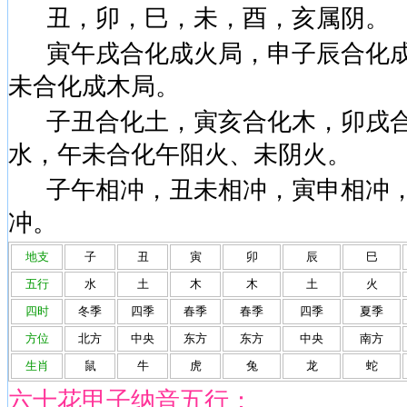
丑，卯，巳，未，酉，亥属阴。
寅午戌合化成火局，申子辰合化成
未合化成木局。
子丑合化土，寅亥合化木，卯戌合
水，午未合化午阳火、未阴火。
子午相冲，丑未相冲，寅申相冲
冲。
地支
子
丑
寅
卯
辰
巳
五行
水
土
木
木
土
火
四时
冬季
四季
春季
春季
四季
夏季
方位
北方
中央
东方
东方
中央
南方
生肖
鼠
牛
虎
兔
龙
蛇
六十花甲子纳音五行：