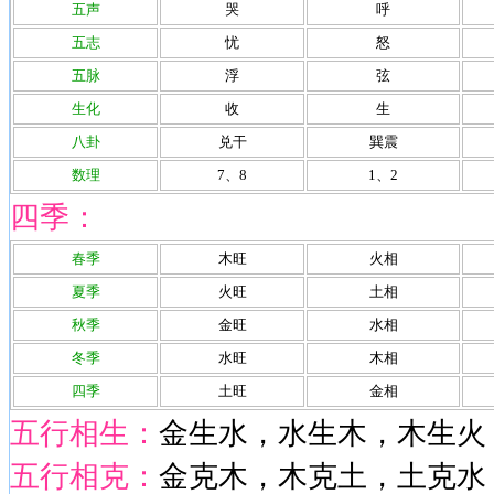
五声
哭
呼
五志
忧
怒
五脉
浮
弦
生化
收
生
八卦
兑干
巽震
数理
7、8
1、2
四季：
春季
木旺
火相
夏季
火旺
土相
秋季
金旺
水相
冬季
水旺
木相
四季
土旺
金相
五行相生：
金生水，水生木，木生火
五行相克：
金克木，木克土，土克水