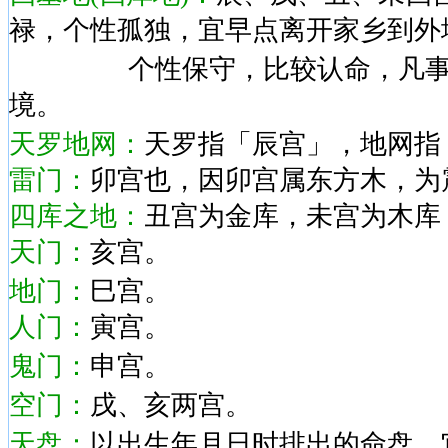
禄，个性孤独，宜早点离开家乡到外
个性保守，比较认命，凡事喜
境。
天罗地网：
天罗指「辰宫」，地网指
雷门：
卯宫也，因卯宫属东方木，为
四库之地：
丑宫为金库，未宫为木库
天门：
亥宫。
地门：
巳宫。
人门：
寅宫。
鬼门：
申宫。
空门：
戌、亥两宫。
天盘：
以出生年月日时排出的命盘。