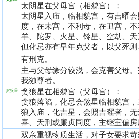
太阴星在父母宫（相貌宫）：
太阴星入庙，临相貌宫，有吉曜会
度，在未宫，不利母，在丑宫，不
羊、陀罗、火星、铃星、空劫、天
但化忌亦有早年克父者，以父死则
有刑克。
主与父母缘分较浅，会克害父母。
我独尊者。
贪狼星在相貌宫（父母宫）：
贪狼星
贪狼落陷，化忌会煞星临相貌宫，
狼入庙，化吉星，会照吉曜者，无
喜、天刑或廉贞同度，主继室偏房
双亲重视物质生活，对子女要求苛