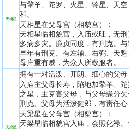
与擎羊、陀罗、火星、铃星、天空
和。
天相星
天相星在父母宫（相貌宫）：
天相星临相貌宫，入庙或旺，无刑
多病多灾。廉贞同度，有刑克。与
早年有刑克。有左辅、右弼、天魁
母庄重有威，为众人所敬服者。
拥有一对活泼、开朗、细心的父母
入庙主父母长寿，陷地加擎羊、陀
之星，主克害父母，与父母缘分欠
刑克。父母为活泼健郎，有责任心
天梁星在父母宫（相貌宫）：
天梁星临相貌宫入庙，会照化禄、
天梁星