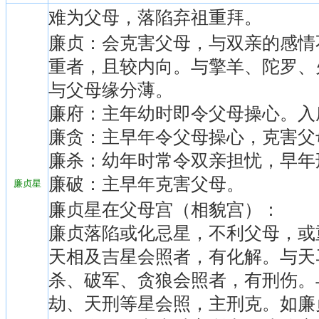
难为父母，落陷弃祖重拜。
廉贞：会克害父母，与双亲的感情
重者，且较内向。与擎羊、陀罗、
与父母缘分薄。
廉府：主年幼时即令父母操心。入
廉贪：主早年令父母操心，克害父
廉杀：幼年时常令双亲担忧，早年
廉破：主早年克害父母。
廉贞星
廉贞星在父母宫（相貌宫）：
廉贞落陷或化忌星，不利父母，或
天相及吉星会照者，有化解。与天
杀、破军、贪狼会照者，有刑伤。
劫、天刑等星会照，主刑克。如廉