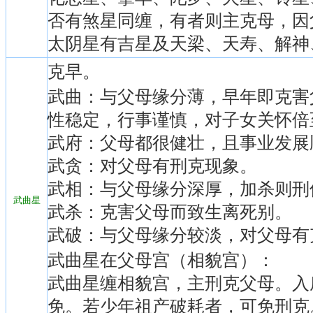
否有煞星同缠，有者则主克母，因
太阴星有吉星及天梁、天寿、解神
克早。
武曲：与父母缘分薄，早年即克害
性稳定，行事谨慎，对子女关怀倍
武府：父母都很健壮，且事业发展
武贪：对父母有刑克现象。
武相：与父母缘分深厚，加杀则刑
武曲星
武杀：克害父母而致生离死别。
武破：与父母缘分较淡，对父母有
武曲星在父母宫（相貌宫）：
武曲星缠相貌宫，主刑克父母。入
免。若少年祖产破耗者，可免刑克