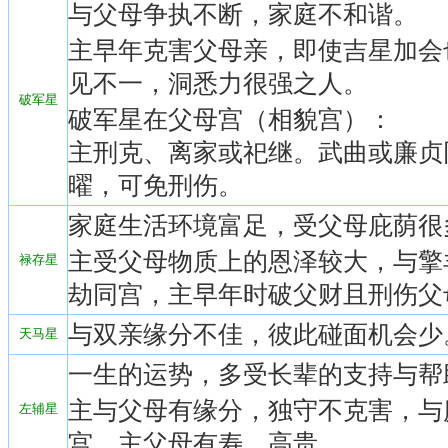
与父母争执不断，家庭不和谐。
主早年克害父母亲，即使吉星加会
见不一，洞悉力很强之人。
破军星
破军星在父母宫（相貌宫）：
主刑克、离家或祀继。武曲或廉贞
曜，可免刑伤。
家庭生活环境富足，受父母庇荫很
主受父母物质上的恩泽较大，与擎
禄存星
劫同宫，主早年时破父财且刑伤父
与双亲缘分不佳，彼此碰面机会少
天马星
一生的运势，多受长辈的支持与帮
主与父母有缘分，独守不克害，与
左辅星
宫，主父母有寿、高贵。