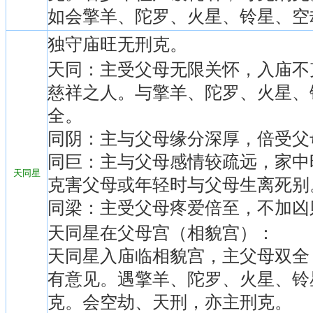
如会擎羊、陀罗、火星、铃星、空
独守庙旺无刑克。
天同：主受父母无限关怀，入庙不
慈祥之人。与擎羊、陀罗、火星、
全。
同阴：主与父母缘分深厚，倍受父
同巨：主与父母感情较疏远，家中
天同星
克害父母或年轻时与父母生离死别
同梁：主受父母疼爱倍至，不加凶
天同星在父母宫（相貌宫）：
天同星入庙临相貌宫，主父母双全
有意见。遇擎羊、陀罗、火星、铃
克。会空劫、天刑，亦主刑克。