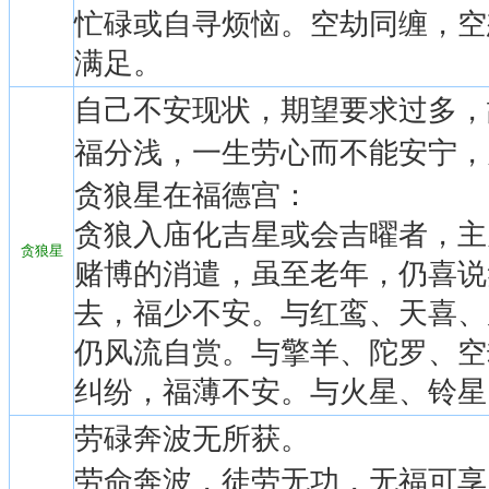
忙碌或自寻烦恼。空劫同缠，空
满足。
自己不安现状，期望要求过多，
福分浅，一生劳心而不能安宁，
贪狼星在福德宫：
贪狼入庙化吉星或会吉曜者，主
贪狼星
赌博的消遣，虽至老年，仍喜说
去，福少不安。与红鸾、天喜、
仍风流自赏。与擎羊、陀罗、空
纠纷，福薄不安。与火星、铃星
劳碌奔波无所获。
劳命奔波，徒劳无功，无福可享