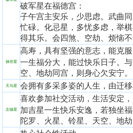
破军星在福德宫：
子午宫主安乐，少思虑。武曲同
忙碌。化忌星，多忧多虑，举棋
得其乐。会四煞、空劫、烦恼不
高寿，具有坚强的意志，能克服
一生福分大，能过快乐日子。与
禄存星
空、地劫同宫，则身心欠安宁。
会拥有多采多姿的人生，由迁移
天马星
喜欢参加社交活动，生活安定，
加吉星一生快乐安逸，若独坐福
左辅星
陀罗、火星、铃星、天空、地劫