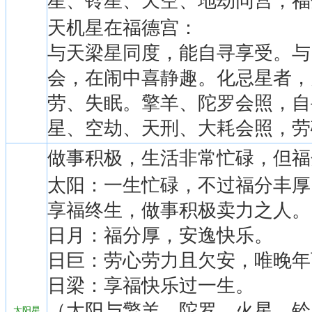
星、铃星、天空、地劫同宫，福
天机星在福德宫：
与天梁星同度，能自寻享受。与
会，在闹中喜静趣。化忌星者，
劳、失眠。擎羊、陀罗会照，自
星、空劫、天刑、大耗会照，劳
做事积极，生活非常忙碌，但福
太阳：一生忙碌，不过福分丰厚
享福终生，做事积极卖力之人。
日月：福分厚，安逸快乐。
日巨：劳心劳力且欠安，唯晚年
日梁：享福快乐过一生。
（太阳与擎羊、陀罗、火星、铃
太阳星