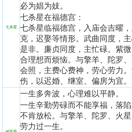
必为娼为妓。
七杀星在福德宫：
七杀星临福德宫，入庙会吉曜，
七杀星
克，迟娶等情形。武曲同度，主
是非。廉贞同度，主忙碌。紫微
合理想而烦恼。与擎羊、陀罗、
会照，主费心费神，劳心劳力。
伤，以迟婚、继室、偏房为宜。
一生多奔波，心理难以平静。
一生辛勤劳碌而不能享福，落陷
不肯放松。与擎羊、陀罗、火星
劳力过一生。
破军星