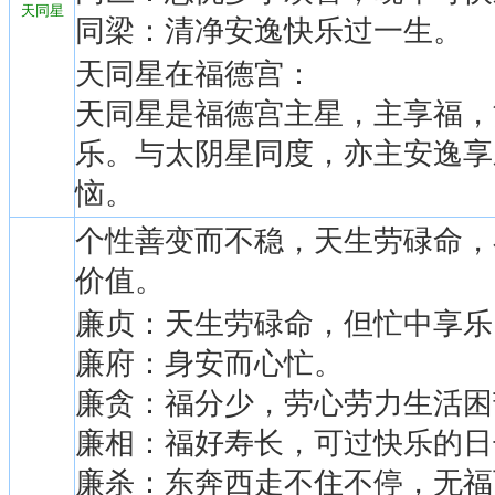
天同星
同梁：清净安逸快乐过一生。
天同星在福德宫：
天同星是福德宫主星，主享福，
乐。与太阴星同度，亦主安逸享
恼。
个性善变而不稳，天生劳碌命，
价值。
廉贞：天生劳碌命，但忙中享乐
廉府：身安而心忙。
廉贪：福分少，劳心劳力生活困
廉相：福好寿长，可过快乐的日
廉杀：东奔西走不住不停，无福