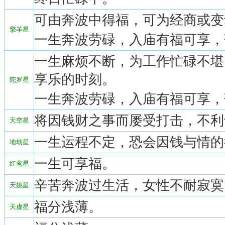
可由奔波中得福，可为经商或变
擎羊星
一生奔波劳碌，入庙有福可享，
一生麻烦不断，为工作忙碌不堪
享乐的时刻。
陀罗星
一生奔波劳碌，入庙有福可享，
将因钱财之事而屡受打击，不利
天空星
一生运程不定，恐会因钱与情的
地劫星
一生可享福。
红鸾星
辛苦奔波过生活，女性不耐寂寞
天姚星
福分浅薄。
天虚星