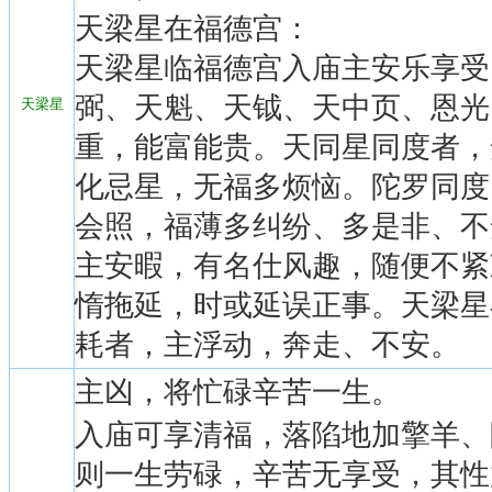
天梁星在福德宫：
天梁星临福德宫入庙主安乐享受
弼、天魁、天钺、天中页、恩光
天梁星
重，能富能贵。天同星同度者，
化忌星，无福多烦恼。陀罗同度
会照，福薄多纠纷、多是非、不
主安暇，有名仕风趣，随便不紧
惰拖延，时或延误正事。天梁星
耗者，主浮动，奔走、不安。
主凶，将忙碌辛苦一生。
入庙可享清福，落陷地加擎羊、
则一生劳碌，辛苦无享受，其性