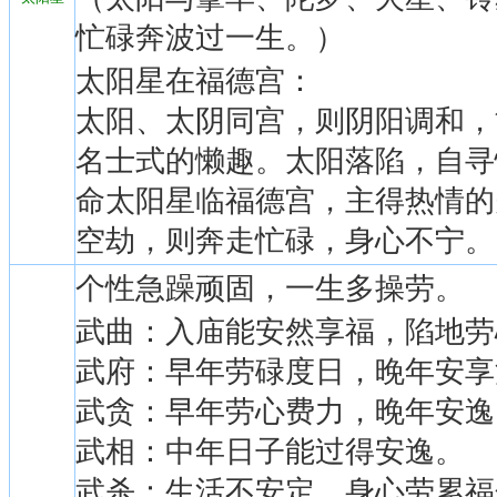
忙碌奔波过一生。）
太阳星在福德宫：
太阳、太阴同宫，则阴阳调和，
名士式的懒趣。太阳落陷，自寻
命太阳星临福德宫，主得热情的
空劫，则奔走忙碌，身心不宁。
个性急躁顽固，一生多操劳。
武曲：入庙能安然享福，陷地劳
武府：早年劳碌度日，晚年安享
武贪：早年劳心费力，晚年安逸
武相：中年日子能过得安逸。
武杀：生活不安定，身心劳累福