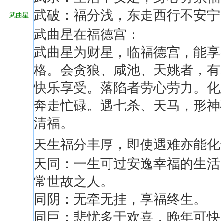
武破：福分浅，东走西行不安宁
武曲星
武曲星在福德宫：
武曲星为财星，临福德宫，能享
格。会贪狼、咸池、天姚者，有
快乐享受。落陷者劳心劳力。化
奔走忙碌。遇七杀、天马，形神
清福。
天生福分丰厚，即使遇难亦能化
天同：一生可过安逸幸福的生活
常世故之人。
同阴：无牵无挂，享福终生。
同巨：悲忧多于欢喜，晚年可快