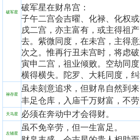
破军星在财帛宫：
破军星
子午二宫会吉曜、化禄、化权或
戌二宫，亦主富有，或主得祖产
去。紫微同度，在未宫，主得意
次之。惟再行丑未宫时，将虑破
寅申二宫，祖业倾败。空劫同度
横得横失。陀罗、大耗同度，纠
虽未刻意追求，但财帛自然到来
禄存星
丰足仓库，入庙千万财富，不劳
必须在奔动中才会得财。
天马星
虽不免辛劳，但一生富足。
左辅星
财帛丰盛，会吉星的贵人相助而