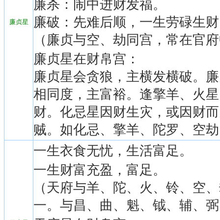
廉杀：闹中进财发福。
廉破：先难后顺，一生劳碌生财
廉贞星
（廉贞与空、劫同宫，常在官府
廉贞星在财帛宫：
廉贞星会贪狼，主横发横破。廉
相同度，主富裕。逢擎羊、火星
财。化忌星因财生灾，或因财而
贼。如化忌、擎羊、陀罗、空劫
一生衣食无忧，生活富足。
一生财富充盈，富足。
（天府与羊、陀、火、铃、空、
一。与昌、曲、魁、钺、辅、弼