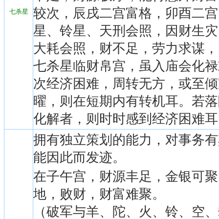
较次，辰戌二宫富格，卯酉二宫
七杀星
星、铃星、天刑会照，因财生灾
大耗会照，财不足，劳力求谋，
七杀星临财帛宫，虽入庙会化禄
次经济困难，周转无方，或至倾
曜，则在短期内有转机耳。若落
化解者，则时时感到经济困难耳
拥有独立策划的能力，对事务有
能因此而发迹。
在子午宫，财源丰足，金银可聚
地，败财，财富难聚。
（破军与羊、陀、火、铃、空、