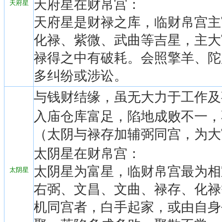
天府星在财帛宫：
天府星
天府星是财禄之库，临财帛宫主
化禄、紫微、武曲等吉星，主大
禄得之中有破耗。会照擎羊、陀
多纠纷或涉讼。
与钱财结缘，虽无大力于工作及
入庙仓库富足，陷地成败不一，
（太阴与禄存加辅弼同宫，为大
太阴星在财帛宫：
太阴星为富星，临财帛宫最为相
太阴星
右弼、文昌、文曲、禄存、化禄
机同宫者，白手起家，或由自身