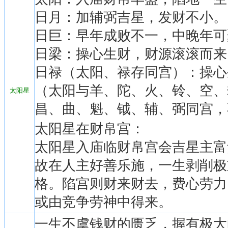
日月：加辅弼吉星，发财不小。
日巨：早年成败不一，中晚年可
日梁：操心生财，财源滚滚而来
日禄（太阳、禄存同宫）：操心
（太阳与羊、陀、火、铃、空、
太阳星
昌、曲、魁、钺、辅、弼同宫，
太阳星在财帛宫：
太阳星入庙临财帛宫会吉星主富
故在人主好善乐施，一生剥削极
格。陷宫则财来财去，费心劳力
或由竞争劳神中得来。
一生不虞钱财的匮乏，握有极大