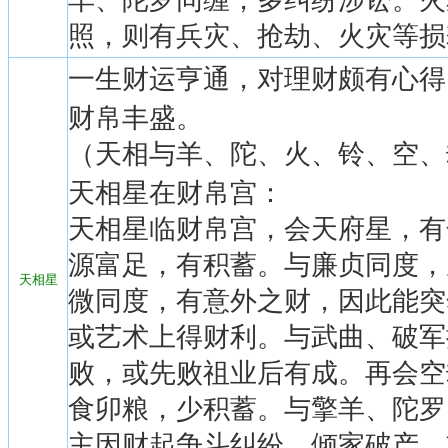
羊、陀罗同缠，多纠纷涉讼。火
照，则有兵灾、抢劫、火灾等损
一生财运亨通，对理财颇有心得
财帛丰盛。
（天相与羊、陀、火、铃、空、
天相星在财帛宫：
天相星临财帛宫，会天府星，有
源富足，有积蓄。与廉贞同度，
天相星
微同度，有意外之财，因此能突
或艺术上得财利。与武曲、破军
败，或先败祖业后有成。再会空
食卯粮，少积蓄。与擎羊、陀罗
主因财起争斗纠纷，倾家破产，