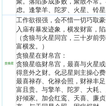
聚。落陷多成多败，聚散不常。
虑。逢擎羊、陀罗、火星、铃星
工作欲很强，会不惜一切巧取豪
入庙有暴发迹象，横发财富，陷
（贪狼与火星同宫，三十岁前劳
富横发。）
贪狼星在财帛宫：
贪狼星临财帛宫，最喜与火星或
贪狼星
得意外之财。化忌星则主操心费
最喜禄存、化禄会照，财禄丰足
富且贵。与擎羊、陀罗、大耗、
好倾家。加会红鸾、天喜、廉贞