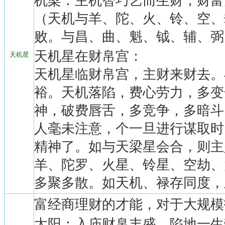
机梁：主机智巧艺而生财，财富
（天机与羊、陀、火、铃、空、
败。与昌、曲、魁、钺、辅、弼
天机星在财帛宫：
天机星
天机星临财帛宫，主财来财去。
裕。天机落陷，费心劳力，多变
神，破费唇舌，多竞争，多暗斗
人毫未注意，个一旦进行谋取时
精神了。如与天梁星会合，则主
羊、陀罗、火星、铃星、空劫、
多聚多散。如天机、禄存同度，
富经商理财的才能，对于大规模
太阳：入庙财帛丰盛，陷地一生