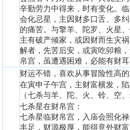
辛勤劳力中得来，时有变化。临
会化忌星，主因财多口舌、多纠
的痛苦。与擎羊、陀罗、火星、
主有破产倾家，或因财而生灾祸
解者，先苦后安，或寅吃卯粮，
帛宫，虽遭遇困难，必能有财耳
财运不错，喜欢从事冒险性高的
在寅申子午宫，主财富横发，陷
（七杀与羊、陀、火、铃、空、
七杀星在财帛宫：
七杀星临财帛宫，入庙会照化禄
丰足，财源极厚，能得意外财富