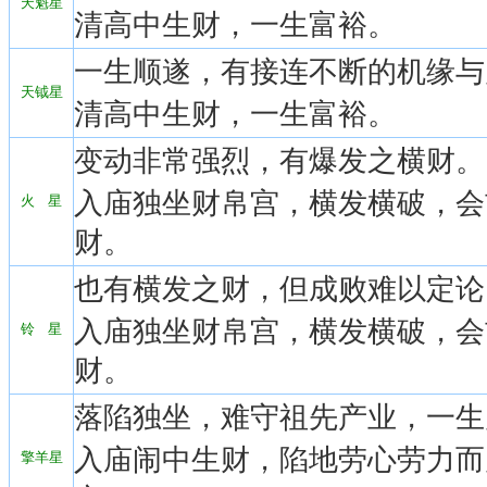
天魁星
清高中生财，一生富裕。
一生顺遂，有接连不断的机缘与
天钺星
清高中生财，一生富裕。
变动非常强烈，有爆发之横财。
入庙独坐财帛宫，横发横破，会
火 星
财。
也有横发之财，但成败难以定论
入庙独坐财帛宫，横发横破，会
铃 星
财。
落陷独坐，难守祖先产业，一生
入庙闹中生财，陷地劳心劳力而
擎羊星