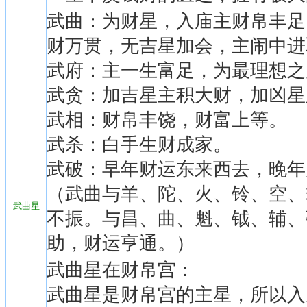
武曲：为财星，入庙主财帛丰足
财万贯，无吉星加会，主闹中进
武府：主一生富足，为最理想之
武贪：加吉星主积大财，加凶星
武相：财帛丰饶，财富上等。
武杀：白手生财成家。
武破：早年财运东来西去，晚年
（武曲与羊、陀、火、铃、空、
武曲星
不振。与昌、曲、魁、钺、辅、
助，财运亨通。）
武曲星在财帛宫：
武曲星是财帛宫的主星，所以入