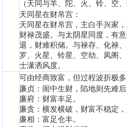
（天同与羊、陀、火、铃、空、
天同星在财帛宫：
天同星在财帛宫，主白手兴家，
财禄茂盛。与太阴星同度，有意
退，财难积储。与禄存、化禄、
罗、火星、铃星、空劫、凤阁、
士潇洒风度。
可由经商致富，但过程波折极多
廉贞：闹中生财，陷地则先难后
廉府：财富丰足。
廉贪：横发横破，财富不稳定，
廉相：富足仓丰。