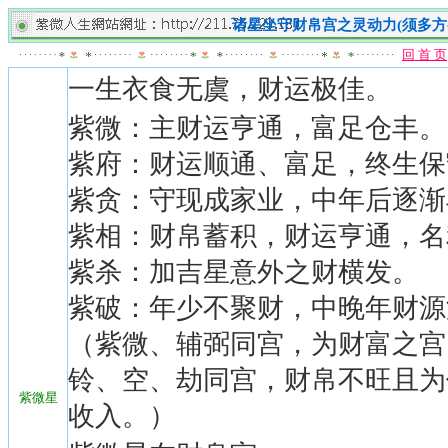
诸星坐守财帛宫之灵动力(须多方
回 首 页
一生衣食无虞，财运极佳。
紫微：主财运亨通，富足仓丰。
紫府：财运顺通、富足，终生保
紫贪：守现成家业，中年后逐渐
紫相：财帛蓄积，财运亨通，名
紫杀：加吉星意外之财横发。
紫破：年少不聚财，中晚年财源
（紫微、辅弼同宫，为财富之宫
铃、空、劫同宫，财帛不旺且为
紫微星
收入。）