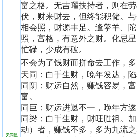
富之格。无吉曜扶持者，则在劳
伏，财来财去，但终能积储。与
相会照，财源丰足。逢擎羊、陀
照，富格，有意外之财。化忌星
忙碌，少成有破。
不会为了钱财而拼命去工作，多
天同：白手生财，晚年发达，陷
同阴：财运自然，赚钱容易，富
富。
同巨：财运进退不一，晚年方遂
同梁：白手生财，财旺胜祖。加
劫）者，赚钱不多，多为九流之
天同星