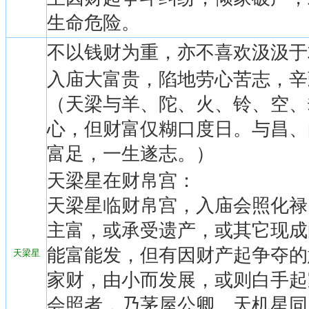
生命危险。
不以钱财为重，亦不喜欢汲汲于
入庙大富贵，陷地劳心苦志，辛
（天梁与羊、陀、火、铃、空、
心，但财富仅糊口度日。与昌、
富足，一生遂志。）
天梁星在财帛宫：
天梁星临财帛宫，入庙会照化禄
主富，或承受遗产，或其它现成
能富能发，但有因财产起争夺的
天梁星
家财，由小而发展，或则白手起
会照者，乃茅屋公卿。天机星同