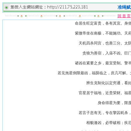
准绳赋
回 首 页
命居生旺定富贵，各有其宜。身
紫微帝坐在南极，不能施功。天
天机四杀同宫，也善三分。太
贪狼为善宿，入庙不凶。巨
诸凶在紧要之乡，最宜受制。擎
若见煞星倒限最凶，福荫临之，庶几可解。
辨生克制化以定穷通，看
官星居于福地，近贵荣财。福
身命得星为要，限
若言子息有无，专在擎囚耗杀
相貌逢凶，必带破相；疾