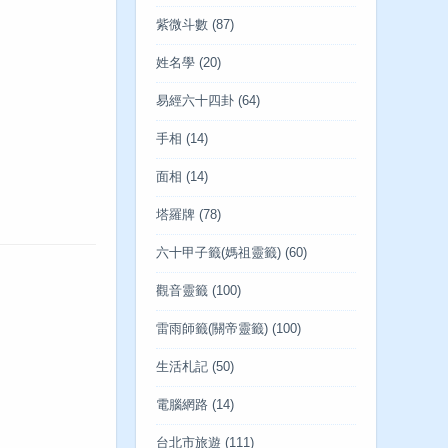
紫微斗數
(87)
姓名學
(20)
易經六十四卦
(64)
手相
(14)
面相
(14)
塔羅牌
(78)
六十甲子籤(媽祖靈籤)
(60)
觀音靈籤
(100)
雷雨師籤(關帝靈籤)
(100)
生活札記
(50)
電腦網路
(14)
台北市旅遊
(111)