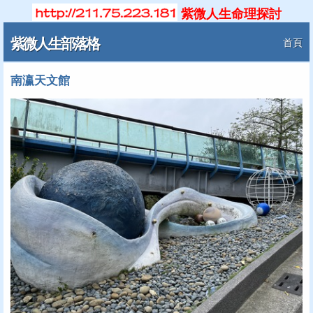
紫微人生命理探討
紫微人生部落格
首頁
南瀛天文館