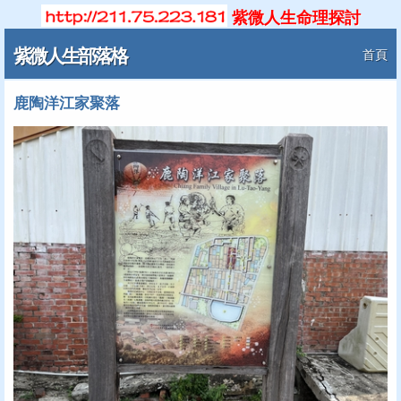
紫微人生命理探討
紫微人生部落格
首頁
鹿陶洋江家聚落