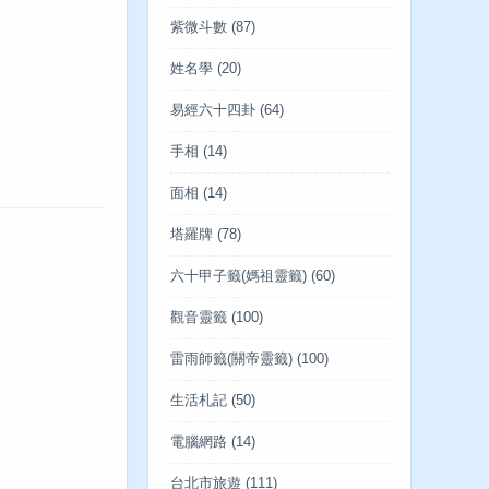
紫微斗數
(87)
姓名學
(20)
易經六十四卦
(64)
手相
(14)
面相
(14)
塔羅牌
(78)
六十甲子籤(媽祖靈籤)
(60)
觀音靈籤
(100)
雷雨師籤(關帝靈籤)
(100)
生活札記
(50)
電腦網路
(14)
台北市旅遊
(111)