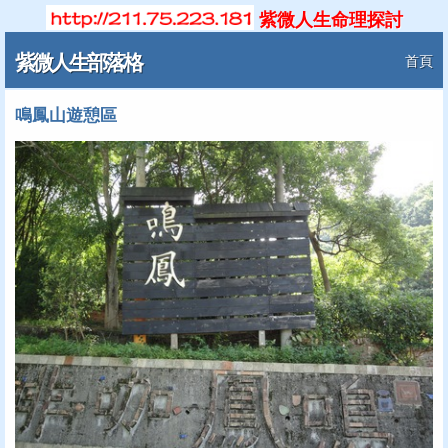
紫微人生命理探討
紫微人生部落格
首頁
鳴鳳山遊憩區