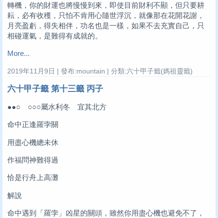
轉機，你的財運也將慢慢到來，即使目前財利不顯，但只要耕
耘，必有收穫，只怕不肯用心隨世浮沉，就像那在花開花謝，
月亮盈虧，得失相伴，功名也是一樣，如果不去充實自己，只
相碰運氣，是難得有成就的。
More...
2019年11月9日 | 發布:mountain | 分類:六十甲子籤(媽祖靈籤)
六十甲子籤 第十三籤 丙子
●●○ ○○○屬水利冬 宜其北方
命中正逢羅孛關
用盡心機總未休
作福問神難得過
恰是行舟上高灘
解說
命中遇到「羅孛」凶星的關頭，雖然你用盡心機也避免不了，