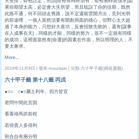
天安排，命裡註定，所謂[命裡有時終須有，命裡無時莫強求]如
果你期望太高，必定會大失所望，而且耽誤了你的佳期，既然
此路不通，何不回頭走舊路，說不定還能雲開月出，見到光明
的前途哩，一個人當然須要有開創局面的雄心，但野心太大超
過了本身的能力，只想好大喜功，反會招致失敗的，還有[謀事
在人成事在天]，同樣的才能，同樣的努力，並不一定就有同樣
的成功，這裡面當然有[命運]的因素在作祟，所以明理的人，不
要太奢求。
More...
2019年11月9日 | 發布:mountain | 分類:六十甲子籤(媽祖靈籤)
六十甲子籤 第十八籤 丙戌
●○○ ○●○屬土利年。四方皆宜
君問中間此言因
看看祿馬拱前程
若得貴人多得利
和合自有兩分明