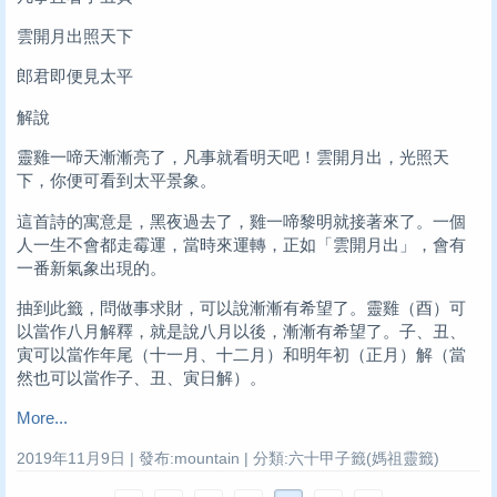
雲開月出照天下
郎君即便見太平
解說
靈雞一啼天漸漸亮了，凡事就看明天吧！雲開月出，光照天
下，你便可看到太平景象。
這首詩的寓意是，黑夜過去了，雞一啼黎明就接著來了。一個
人一生不會都走霉運，當時來運轉，正如「雲開月出」，會有
一番新氣象出現的。
抽到此籤，問做事求財，可以說漸漸有希望了。靈雞（酉）可
以當作八月解釋，就是說八月以後，漸漸有希望了。子、丑、
寅可以當作年尾（十一月、十二月）和明年初（正月）解（當
然也可以當作子、丑、寅日解）。
More...
2019年11月9日 | 發布:mountain | 分類:六十甲子籤(媽祖靈籤)