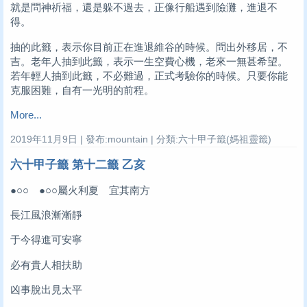
就是問神祈福，還是躲不過去，正像行船遇到險灘，進退不
得。
抽的此籤，表示你目前正在進退維谷的時候。問出外移居，不
吉。老年人抽到此籤，表示一生空費心機，老來一無甚希望。
若年輕人抽到此籤，不必難過，正式考驗你的時候。只要你能
克服困難，自有一光明的前程。
More...
2019年11月9日 | 發布:mountain | 分類:六十甲子籤(媽祖靈籤)
六十甲子籤 第十二籤 乙亥
●○○ ●○○屬火利夏 宜其南方
長江風浪漸漸靜
于今得進可安寧
必有貴人相扶助
凶事脫出見太平