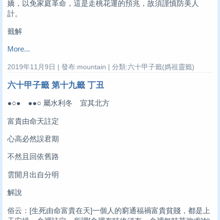
嬌，以免家庭革命，這是走桃花運的預兆，故須謹慎防美人
計。
籤解
More...
2019年11月9日 | 發布:mountain | 分類:六十甲子籤(媽祖靈籤)
六十甲子籤 第十九籤 丁丑
●○● ●●○ 屬水利冬 宜其北方
富貴由命天註定
心高必然誤君期
不然且回依舊路
雲開月出自分明
解說
俗云：[生死由命富貴在天]一個人的窮通福禍富貴貧賤，都是上