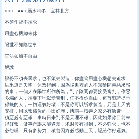
○○○ ●●○ 屬水利冬 宜其北方
不須作福不須求
用盡心機總未休
陽世不知陰世事
官法如爐不自由
解說
福份不須去尋求，也不須去製造，你盡管用盡心機想去追求，
結果還是失望，休想得到，因為陽世裡的人不知陰間善惡果報
的事，一個人在陽世所作所為，到了陰間都要接受審判，作惡
多端的人，須要下地獄受苦刑，任不得你自由，這首籤詩提示
得籤的人，一切運氣好壞，不是你可以祈求製造，乃是上天的
安排，用以報償你的心田好壞，所謂﹁積善之家必有餘慶﹂，
積惡必有惡報，事時日未到不是天理不報，因此如果你目前未
得好報，做事營謀未能遂意，求財沒有得到，不必強求，也不
必怨嘆，只有多努力，積善因終必感動上天，賜給你好運氣。