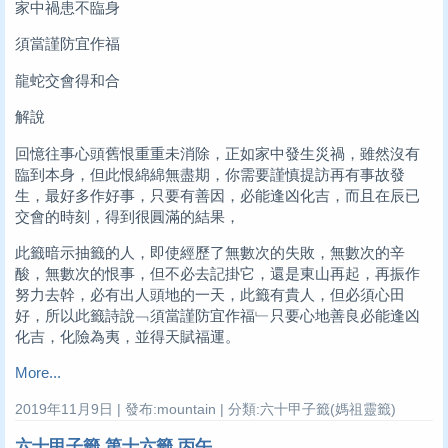
家中禍患不臨身
須當謹防宜作福
龍蛇交會得和合
解說
回憶往事心頭舊恨重重未消除，正如家中發生災禍，雖然沒有
臨到本身，但此恨綿綿無盡期，你需要謹慎提訪再有事故發
生，最好多作好事，只要有善因，必能逢凶化吉，而且在辰已
交會的時刻，得到很圓滿的結果，
此籤暗示抽籤的人，即使經歷了無數次的失敗，無數次的辛
酸，無數次的恨事，但不必去記掛它，還是東山再起，再振作
努力去幹，必有出人頭地的一天，此籤有貴人，但必須心田
好，所以此籤詩說﹁須當謹防宜作福﹂只要心地善良必能逢凶
化吉，化險為夷，並得天賦福運。
More...
2019年11月9日 | 發布:mountain | 分類:六十甲子籤(媽祖靈籤)
六十甲子籤 第十六籤 丙午