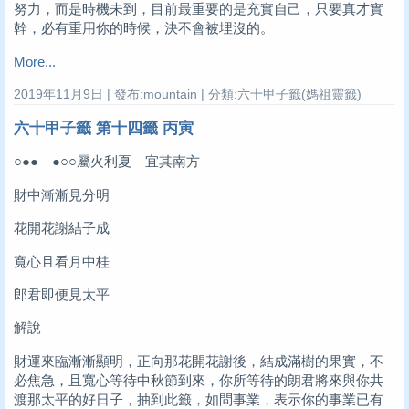
努力，而是時機未到，目前最重要的是充實自己，只要真才實
幹，必有重用你的時候，決不會被埋沒的。
More...
2019年11月9日 | 發布:mountain | 分類:六十甲子籤(媽祖靈籤)
六十甲子籤 第十四籤 丙寅
○●● ●○○屬火利夏 宜其南方
財中漸漸見分明
花開花謝結子成
寬心且看月中桂
郎君即便見太平
解說
財運來臨漸漸顯明，正向那花開花謝後，結成滿樹的果實，不
必焦急，且寬心等待中秋節到來，你所等待的朗君將來與你共
渡那太平的好日子，抽到此籤，如問事業，表示你的事業已有