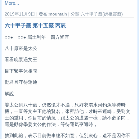
More...
2019年11月9日 | 發布:mountain | 分類:六十甲子籤(媽祖靈籤)
六十甲子籤 第十五籤 丙辰
○○● ○○● 屬土利年 四方皆宜
八十原來是太公
看看晚景遇文王
目下緊事休相問
勸君且守待運通
解說
姜太公到八十歲，仍然懷才不遇，只好衣渭水河釣魚等待時
機，一直等文主王他的賢名，來拜訪他，才時來運轉，受到文
王的重用，你目前的情況，跟太公的遭遇一樣，請不必多問，
還是勸你學姜太公的作法，等待運氣亨通時，
抽到此籤，表示目前做事總不如意，但別灰心，這不是因你不