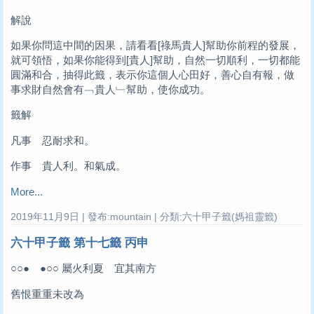
解說
如果你問這中間的因果，請看看[祿馬貴人]幫助你前程的發展，
就可領悟，如果你能得到[貴人]幫助，自然一切順利，一切都能
圓滿和合，抽得此籤，表示你這個人心田好，善心自有報，做
事求財自然會有﹁貴人﹂幫助，使你成功。
籤解
凡事 忍耐求和。
作事 貴人利。和氣成。
More...
2019年11月9日 | 發布:mountain | 分類:六十甲子籤(媽祖靈籤)
六十甲子籤 第十七籤 丙申
○○● ●○○ 屬火利夏 宜其南方
舊恨重重未改為