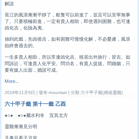
解說
長江的風浪漸漸平靜了，船隻可以前進了，並且可以安寧無事
了。只要積極前進，一定有貴人相助，即使遇到困難，也可逢
凶化吉，化險為夷。
抽到此籤，先凶後吉，如有困難可慢慢化解，不必憂慮，風浪
始終會過去的。
一生多貴人相助，所以常逢凶化吉。移居出外旅行，皆吉。如
問訴訟，可逢貴人化平安。問功名，有貴人提拔。問婚姻，只
要有媒人出面，婚談可成。
More...
2019年11月9日 | 發布:mountain | 分類:六十甲子籤(媽祖靈籤)
六十甲子籤 第十一籤 乙酉
●○● ●○●屬水利冬 宜其北方
靈雞漸漸見分明
凡事且看子丑寅