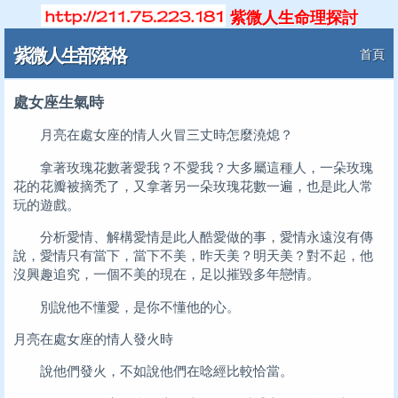
紫微人生命理探討
紫微人生部落格
首頁
處女座生氣時
月亮在處女座的情人火冒三丈時怎麼澆熄？
拿著玫瑰花數著愛我？不愛我？大多屬這種人，一朵玫瑰
花的花瓣被摘禿了，又拿著另一朵玫瑰花數一遍，也是此人常
玩的遊戲。
分析愛情、解構愛情是此人酷愛做的事，愛情永遠沒有傳
說，愛情只有當下，當下不美，昨天美？明天美？對不起，他
沒興趣追究，一個不美的現在，足以摧毀多年戀情。
別說他不懂愛，是你不懂他的心。
月亮在處女座的情人發火時
說他們發火，不如說他們在唸經比較恰當。