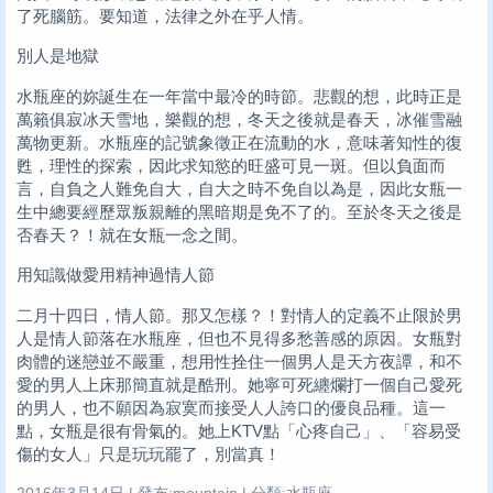
了死腦筋。要知道，法律之外在乎人情。
別人是地獄
水瓶座的妳誕生在一年當中最冷的時節。悲觀的想，此時正是
萬籟俱寂冰天雪地，樂觀的想，冬天之後就是春天，冰催雪融
萬物更新。水瓶座的記號象徵正在流動的水，意味著知性的復
甦，理性的探索，因此求知慾的旺盛可見一斑。但以負面而
言，自負之人難免自大，自大之時不免自以為是，因此女瓶一
生中總要經歷眾叛親離的黑暗期是免不了的。至於冬天之後是
否春天？！就在女瓶一念之間。
用知識做愛用精神過情人節
二月十四日，情人節。那又怎樣？！對情人的定義不止限於男
人是情人節落在水瓶座，但也不見得多愁善感的原因。女瓶對
肉體的迷戀並不嚴重，想用性拴住一個男人是天方夜譚，和不
愛的男人上床那簡直就是酷刑。她寧可死纏爛打一個自己愛死
的男人，也不願因為寂寞而接受人人誇口的優良品種。這一
點，女瓶是很有骨氣的。她上KTV點「心疼自己」、「容易受
傷的女人」只是玩玩罷了，別當真！