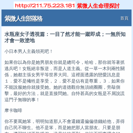
紫微人生命理探討
紫微人生部落格
首頁
水瓶座女子透視篇：一目了然才能一蹴即成；一無所知
才會一敗塗地
小日本男人主義領死吧！
如果你以為你是她男朋友你就是總司令，哈哈，那你就等著抓
逃兵吧！女瓶絕非叛逆，而是人道主義。從一草一木到兩性關
係，她都主張女男平等世界大同。這裡面透露的戀愛訊息是
１．愛不是犧牲是享受，２．愛不是佔有是尊重，３．如果你
不能說服她你就接受她。她的道德觀你無須繞圈圈，旁敲側
擊，最好的方法，就是直接問她。自恃甚高的女瓶是不屑說謊
這門子無聊的事！
摩卡咖啡
你不要罵她笨，明明知道那人不會還錢還偏偏借錢給他，弄得
自己民不聊生。他不是笨，而是她把那人當朋友。只要是朋