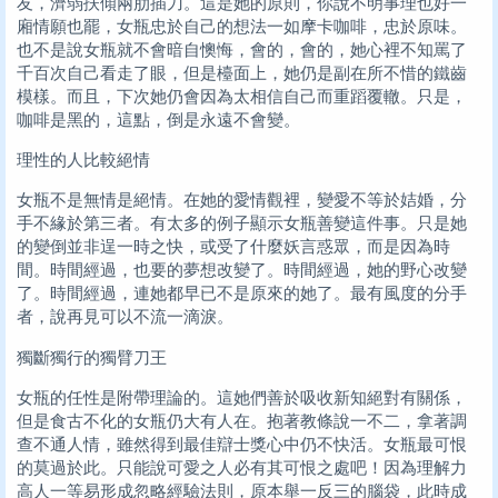
友，濟弱扶傾兩肋插刀。這是她的原則，你說不明事理也好一
廂情願也罷，女瓶忠於自己的想法一如摩卡咖啡，忠於原味。
也不是說女瓶就不會暗自懊悔，會的，會的，她心裡不知罵了
千百次自己看走了眼，但是檯面上，她仍是副在所不惜的鐵齒
模樣。而且，下次她仍會因為太相信自己而重蹈覆轍。只是，
咖啡是黑的，這點，倒是永遠不會變。
理性的人比較絕情
女瓶不是無情是絕情。在她的愛情觀裡，變愛不等於姞婚，分
手不緣於第三者。有太多的例子顯示女瓶善變這件事。只是她
的變倒並非逞一時之快，或受了什麼妖言惑眾，而是因為時
間。時間經過，也要的夢想改變了。時間經過，她的野心改變
了。時間經過，連她都早已不是原來的她了。最有風度的分手
者，說再見可以不流一滴淚。
獨斷獨行的獨臂刀王
女瓶的任性是附帶理論的。這她們善於吸收新知絕對有關係，
但是食古不化的女瓶仍大有人在。抱著教條說一不二，拿著調
查不通人情，雖然得到最佳辯士獎心中仍不快活。女瓶最可恨
的莫過於此。只能說可愛之人必有其可恨之處吧！因為理解力
高人一等易形成忽略經驗法則，原本舉一反三的腦袋，此時成