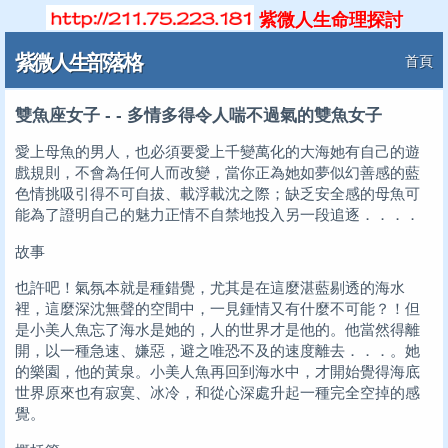
紫微人生命理探討
紫微人生部落格
首頁
雙魚座女子 - - 多情多得令人喘不過氣的雙魚女子
愛上母魚的男人，也必須要愛上千變萬化的大海她有自己的遊
戲規則，不會為任何人而改變，當你正為她如夢似幻善感的藍
色情挑吸引得不可自拔、載浮載沈之際；缺乏安全感的母魚可
能為了證明自己的魅力正情不自禁地投入另一段追逐．．．．
故事
也許吧！氣氛本就是種錯覺，尤其是在這麼湛藍剔透的海水
裡，這麼深沈無聲的空間中，一見鍾情又有什麼不可能？！但
是小美人魚忘了海水是她的，人的世界才是他的。他當然得離
開，以一種急速、嫌惡，避之唯恐不及的速度離去．．．。她
的樂園，他的黃泉。小美人魚再回到海水中，才開始覺得海底
世界原來也有寂寞、冰冷，和從心深處升起一種完全空掉的感
覺。