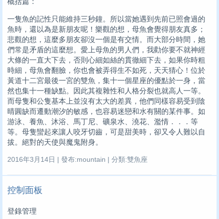
概括篇：
一隻魚的記性只能維持三秒鐘。所以當她遇到先前已照會過的
魚時，還以為是新朋友呢！樂觀的想，母魚會覺得朋友真多；
悲觀的想，這麼多朋友卻沒一個是有交情。而大部分時間，她
們常是矛盾的這麼想。愛上母魚的男人們，我勸你要不就神經
大條的一直大下去，否則心細如絲的貫徹細下去，如果你時粗
時細，母魚會翻臉，你也會被弄得生不如死，天天猜心！位於
黃道十二宮最後一宮的雙魚，集十一個星座的優點於一身，當
然也集十一種缺點。因此其複雜性和人格分裂也就高人一等。
而母隻和公隻基本上並沒有太大的差異，他們同樣容易受到陰
晴圓缺而遷動潮汐的敏感，也容易迷戀和水有關的某件事。如
游泳、養魚、沐浴、馬丁尼、礦泉水、澆花、濫情．．．等
等。母隻蠻起來讓人咬牙切齒，可是甜美時，卻又令人難以自
拔。絕對的天使與魔鬼附身。
2016年3月14日 | 發布:mountain | 分類:雙魚座
控制面板
登錄管理