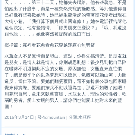
天，．．．．第三十二天，她都失去聯絡。他有些著急。不是
怕她出了什麼事，而是一種突然失寵的挫敗感。等到他覺得自
己好像有些喜歡她時，她已經生龍活虎的帶著護花使者出現在
大街小巷。「我打算下個月就出國進修！」她在電話裡告訴他
這個決定。他有些錯愕。「妳男朋友怎麼說？」「哦，我還沒
跟他說．．．」她像突然被提醒的脫口而出。
概括篇：霧裡看花愈看愈花穿越迷霧心無旁騖
水瓶女人不是無情而是坦白。這點，你得先搞清楚。是朋友就
是朋友，是情人就是情人，你別胡思亂想！很少見到把自己陷
在曖昧不明還樂此不疲的女瓶。原因無他，女瓶直來直往慣
了，總是傻乎乎的以為夢想可以燎原，氣概可以動山河，力圖
造反，當仁不讓。要她們翻雲覆雨，還不如拎個公事包回家睡
覺來得實際。要她們按兵不動以退為進，那還不如殺了她吧！
用夢想自慰，拿未來臥薪嘗膽，水瓶女人，理性的知性者，軟
弱旳勇者。愛上女瓶的男人，請你們也能愛上她對未來的藍
圖！
2016年3月14日 | 發布:mountain | 分類:水瓶座