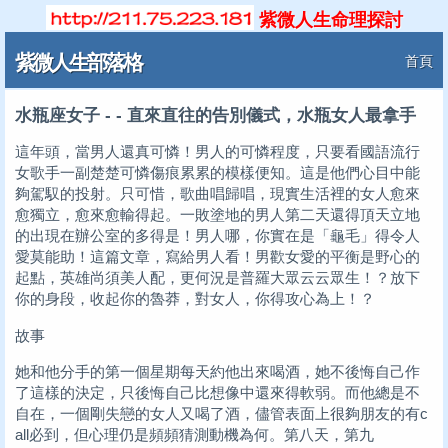
紫微人生命理探討
紫微人生部落格
首頁
水瓶座女子 - - 直來直往的告別儀式，水瓶女人最拿手
這年頭，當男人還真可憐！男人的可憐程度，只要看國語流行
女歌手一副楚楚可憐傷痕累累的模樣便知。這是他們心目中能
夠駕馭的投射。只可惜，歌曲唱歸唱，現實生活裡的女人愈來
愈獨立，愈來愈輸得起。一敗塗地的男人第二天還得頂天立地
的出現在辦公室的多得是！男人哪，你實在是「龜毛」得令人
愛莫能助！這篇文章，寫給男人看！男歡女愛的平衡是野心的
起點，英雄尚須美人配，更何況是普羅大眾云云眾生！？放下
你的身段，收起你的魯莽，對女人，你得攻心為上！？
故事
她和他分手的第一個星期每天約他出來喝酒，她不後悔自己作
了這樣的決定，只後悔自己比想像中還來得軟弱。而他總是不
自在，一個剛失戀的女人又喝了酒，儘管表面上很夠朋友的有c
all必到，但心理仍是頻頻猜測動機為何。第八天，第九