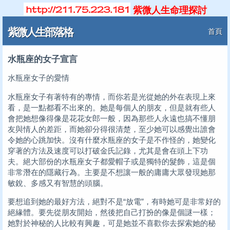
紫微人生命理探討
紫微人生部落格
首頁
水瓶座的女子宣言
水瓶座女子的愛情
水瓶座女子有著特有的專情，而你若是光從她的外在表現上來
看，是一點都看不出來的。她是每個人的朋友，但是就有些人
會把她想像得像是花花女郎一般，因為那些人永遠也搞不懂朋
友與情人的差距，而她卻分得很清楚，至少她可以感覺出誰會
令她的心跳加快。沒有什麼水瓶座的女子是不作怪的，她變化
穿著的方法及速度可以打破金氏記錄，尤其是會在頭上下功
夫。絕大部份的水瓶座女子都愛帽子或是獨特的髮飾，這是個
非常潛在的隱藏行為。主要是不想讓一般的庸庸大眾發現她那
敏銳、多感又有智慧的頭腦。
要想追到她的最好方法，絕對不是“放電”，有時她可是非常好的
絕緣體。要先從朋友開始，然後把自己打扮的像是個謎一樣；
她對於神秘的人比較有興趣，可是她並不喜歡你去探索她的秘