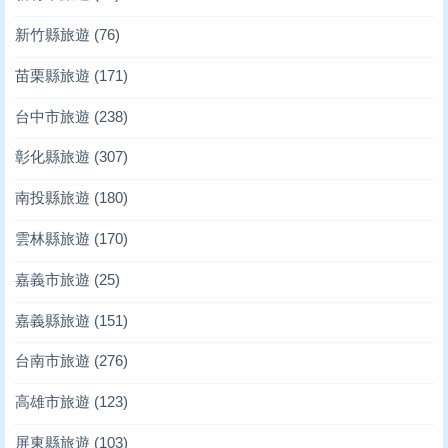
新竹縣旅遊
(76)
苗栗縣旅遊
(171)
台中市旅遊
(238)
彰化縣旅遊
(307)
南投縣旅遊
(180)
雲林縣旅遊
(170)
嘉義市旅遊
(25)
嘉義縣旅遊
(151)
台南市旅遊
(276)
高雄市旅遊
(123)
屏東縣旅遊
(103)