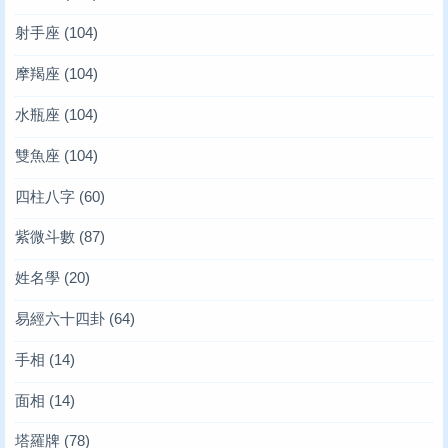
射手座
(104)
摩羯座
(104)
水瓶座
(104)
雙魚座
(104)
四柱八字
(60)
紫微斗數
(87)
姓名學
(20)
易經六十四卦
(64)
手相
(14)
面相
(14)
塔羅牌
(78)