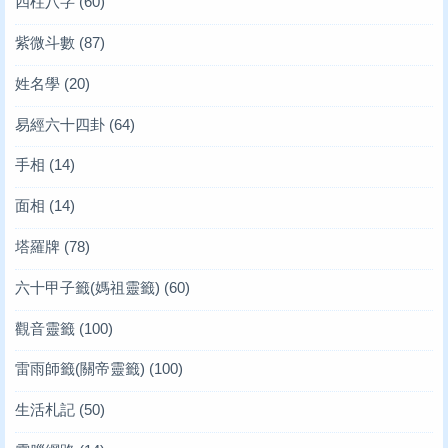
四柱八字
(60)
紫微斗數
(87)
姓名學
(20)
易經六十四卦
(64)
手相
(14)
面相
(14)
塔羅牌
(78)
六十甲子籤(媽祖靈籤)
(60)
觀音靈籤
(100)
雷雨師籤(關帝靈籤)
(100)
生活札記
(50)