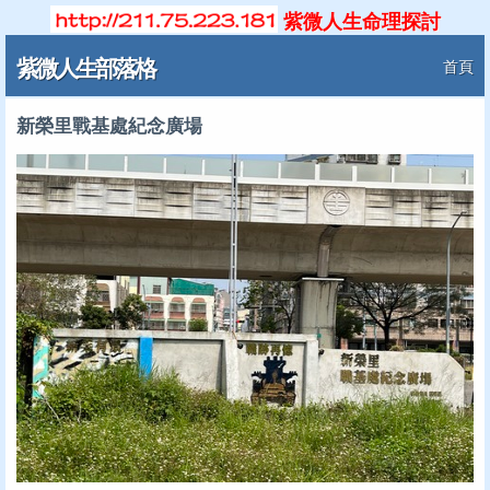
紫微人生命理探討
紫微人生部落格
首頁
新榮里戰基處紀念廣場