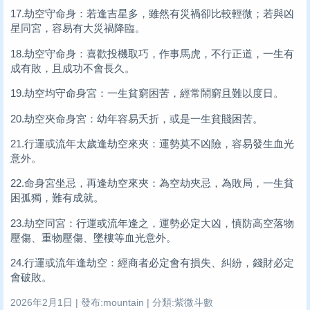
17.劫空守命身：若逢吉星多，雖然有災禍卻比較輕微；若與凶
星同宮，容易有大災禍降臨。
18.劫空守命身：喜歡投機取巧，作事馬虎，不行正道，一生有
成有敗，且成功不會長久。
19.劫空均守命身宮：一生貧窮困苦，經常鬧窮且難以度日。
20.劫空夾命身宮：幼年容易夭折，或是一生貧賤困苦。
21.行運或流年太歲逢劫空來夾：運勢莫不凶險，容易發生血光
意外。
22.命身宮坐忌，再逢劫空來夾：為空劫夾忌，為敗局，一生貧
困孤獨，難有成就。
23.劫空同宮：行運或流年逢之，運勢必定大凶，慎防高空落物
壓傷、重物壓傷、墜樓等血光意外。
24.行運或流年逢劫空：經商者必定會有損失、糾紛，錢財必定
會破敗。
2026年2月1日 | 發布:mountain | 分類:紫微斗數