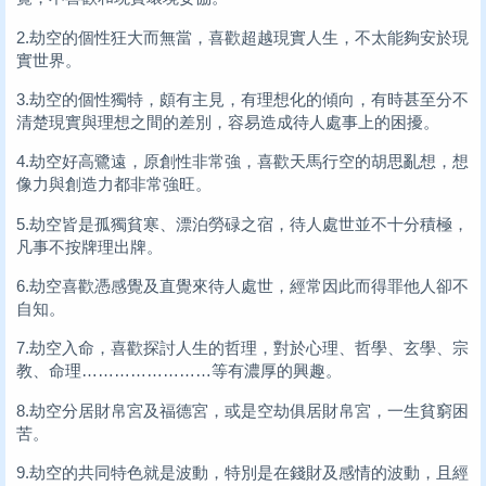
2.劫空的個性狂大而無當，喜歡超越現實人生，不太能夠安於現
實世界。
3.劫空的個性獨特，頗有主見，有理想化的傾向，有時甚至分不
清楚現實與理想之間的差別，容易造成待人處事上的困擾。
4.劫空好高鷺遠，原創性非常強，喜歡天馬行空的胡思亂想，想
像力與創造力都非常強旺。
5.劫空皆是孤獨貧寒、漂泊勞碌之宿，待人處世並不十分積極，
凡事不按牌理出牌。
6.劫空喜歡憑感覺及直覺來待人處世，經常因此而得罪他人卻不
自知。
7.劫空入命，喜歡探討人生的哲理，對於心理、哲學、玄學、宗
教、命理……………………等有濃厚的興趣。
8.劫空分居財帛宮及福德宮，或是空劫俱居財帛宮，一生貧窮困
苦。
9.劫空的共同特色就是波動，特別是在錢財及感情的波動，且經