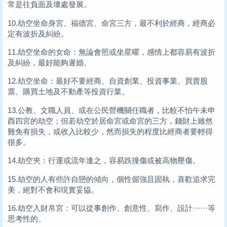
常是往負面及壞處發展。
10.劫空坐命身宮、福德宮、命宮三方，最不利於經商，經商必
定有波折及糾紛。
11.劫空坐命的女命：無論會照或坐星曜，感情上都容易有波折
及糾紛，最好能夠遲婚。
12.劫空坐命：最好不要經商、自資創業、投資事業、買賣股
票、購買土地及不動產等投資行業。
13.公教、文職人員、或在公民營機關任職者，比較不怕午未申
酉四宮的劫空；但若劫空於居命宮或命宮的三方，錢財上雖然
難免有損失，或收入比較少，然而損失的程度比經商者要輕得
很多。
14.劫空夾：行運或流年逢之，容易跌撞傷或被高物壓傷。
15.劫空的人有些許自戀的傾向，個性倔強且固執，喜歡追求完
美，絕對不會和現實妥協。
16.劫空入財帛宮：可以從事創作、創意性、寫作、設計······等
思考性的。