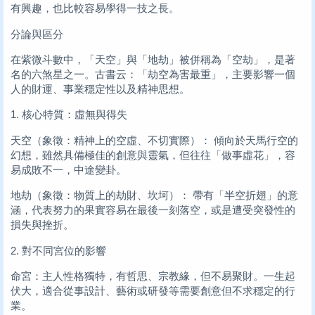
有興趣，也比較容易學得一技之長。
分論與區分
在紫微斗數中，「天空」與「地劫」被併稱為「空劫」，是著
名的六煞星之一。古書云：「劫空為害最重」，主要影響一個
人的財運、事業穩定性以及精神思想。
1. 核心特質：虛無與得失
天空（象徵：精神上的空虛、不切實際）： 傾向於天馬行空的
幻想，雖然具備極佳的創意與靈氣，但往往「做事虛花」，容
易成敗不一，中途變卦。
地劫（象徵：物質上的劫財、坎坷）： 帶有「半空折翅」的意
涵，代表努力的果實容易在最後一刻落空，或是遭受突發性的
損失與挫折。
2. 對不同宮位的影響
命宮：主人性格獨特，有哲思、宗教緣，但不易聚財。一生起
伏大，適合從事設計、藝術或研發等需要創意但不求穩定的行
業。