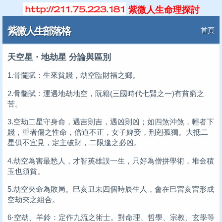
紫微人生命理探討
紫微人生部落格
首頁
天空星・地劫星 分論與區別
1.骨髓賦：生來貧賤，劫空臨財福之鄉。
2.骨髓賦：運遇地劫地空，阮籍(三國時代七賢之一)有貧窮之
苦。
3.空劫二星守身命，遇吉則吉，遇凶則凶；如四煞沖煞，輕者下
賤，重者傷之性命，僧道不正，女子婢妾，刑剋孤獨。大抵二
星俱不宜見，定主破財，二限逢之必凶。
4.劫空為害最愁人，才智英雄誤一生，只好為僧拼學術，堆金積
玉也須貧。
5.劫空夾命為敗局。巳亥丑未四個時辰生人，會在巳宮亥宮形成
空劫夾之組合。
6·空劫、羊鈴：定作九流之術士。對命理、哲學、宗教、玄學等