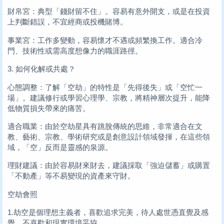
財帛宮：典型「錢財留不住」。容易有意外開支，或是在投資
上判斷錯誤，不宜經商或投機賭博。
事業宮：工作多變動，容易懷才不遇或頻繁換工作。適合冷
門、技術性或需高度想像力的職涯路徑。
3. 如何化解或共處？
心態調整：了解「空劫」的特性是「先得後失」或「空忙一
場」。建議修行或學習心理學、宗教，將精神層次提升，能降
低物質損失帶來的痛苦。
適合職業：由於空劫星具有跳脫傳統的思維，非常適合在文
教、藝術、宗教、學術研究或是創意設計領域發揮，在這些領
域，「空」反而是靈感的泉源。
理財建議：由於容易財來財去，建議採取「強迫儲蓄」或購置
「不動產」等不易變現的資產來守財。
空劫會照
1.劫空是個理想主義者，喜歡追求完美，待人處世憑直覺及感
覺，不喜歡和現實環境妥協。