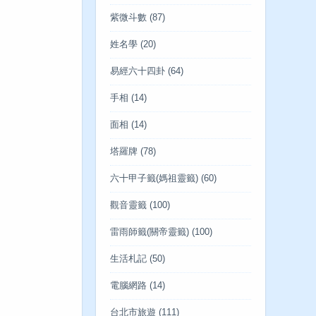
紫微斗數
(87)
姓名學
(20)
易經六十四卦
(64)
手相
(14)
面相
(14)
塔羅牌
(78)
六十甲子籤(媽祖靈籤)
(60)
觀音靈籤
(100)
雷雨師籤(關帝靈籤)
(100)
生活札記
(50)
電腦網路
(14)
台北市旅遊
(111)