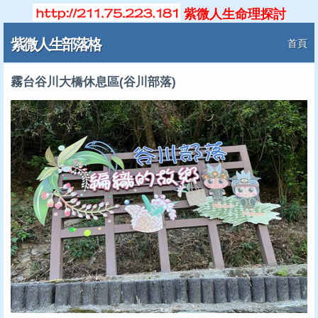
紫微人生命理探討
紫微人生部落格
首頁
霧台谷川大橋休息區(谷川部落)