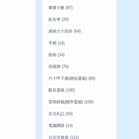
紫微斗數
(87)
姓名學
(20)
易經六十四卦
(64)
手相
(14)
面相
(14)
塔羅牌
(78)
六十甲子籤(媽祖靈籤)
(60)
觀音靈籤
(100)
雷雨師籤(關帝靈籤)
(100)
生活札記
(50)
電腦網路
(14)
台北市旅遊
(111)