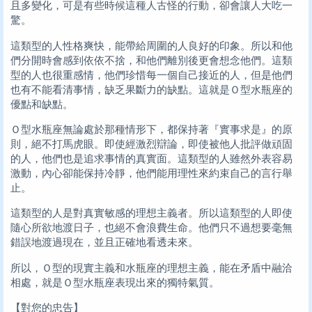
且多變化，可是有些時候這種人古怪的行動，卻會讓人大吃一
驚。
這類型的人性格爽快，能帶給周圍的人良好的印象。所以和他
們分開時會感到依依不捨，和他們離別後更會想念他們。這類
型的人也很重感情，他們珍惜每一個自己接近的人，但是他們
也有不能看清事情，缺乏果斷力的缺點。這就是Ｏ型水瓶座的
優點和缺點。
Ｏ型水瓶座無論處於那種情形下，都保持著『實事求是』的原
則，絕不打馬虎眼。即使經激烈辯論，即使被他人批評做頑固
的人，他們也是追求事情的真實面。這類型的人雖然外表容易
激動，內心卻能保持冷靜，他們能用理性來約束自己的言行舉
止。
這類型的人是對真實敏感的理想主義者。所以這類型的人即使
隨心所欲地渡日子，也絕不會浪費生命。他們只不過想要毫無
錯誤地渡過現在，並且正確地看透未來。
所以，Ｏ型的現實主義和水瓶座的理想主義，能在矛盾中融洽
相處，就是Ｏ型水瓶座表現出來的獨特氣質。
【對您的忠告】