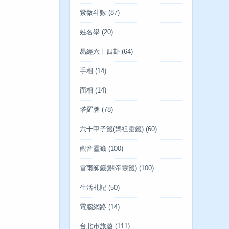
紫微斗數
(87)
姓名學
(20)
易經六十四卦
(64)
手相
(14)
面相
(14)
塔羅牌
(78)
六十甲子籤(媽祖靈籤)
(60)
觀音靈籤
(100)
雷雨師籤(關帝靈籤)
(100)
生活札記
(50)
電腦網路
(14)
台北市旅遊
(111)