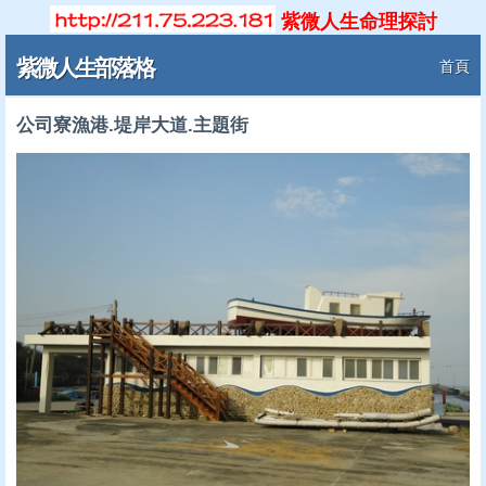
紫微人生命理探討
紫微人生部落格
首頁
公司寮漁港.堤岸大道.主題街