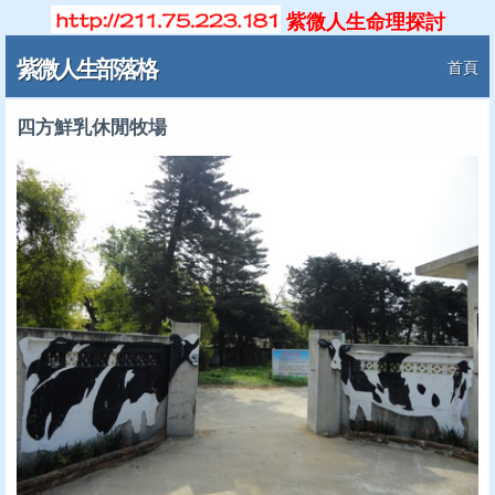
紫微人生命理探討
紫微人生部落格
首頁
四方鮮乳休閒牧場