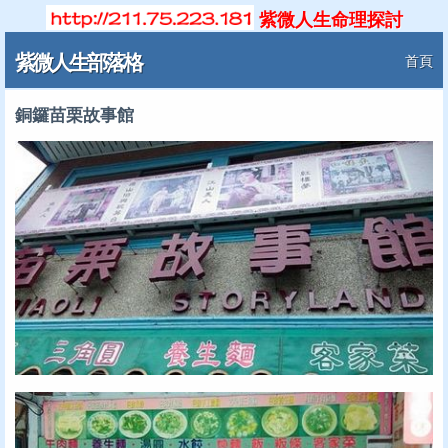
紫微人生命理探討
紫微人生部落格
首頁
銅鑼苗栗故事館