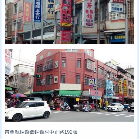
苗栗縣銅鑼鄉銅鑼村中正路192號