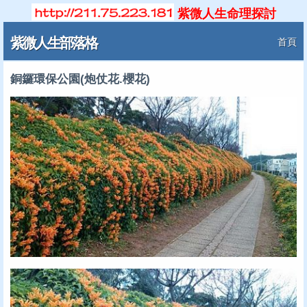
紫微人生命理探討
紫微人生部落格
首頁
銅鑼環保公園(炮仗花.櫻花)