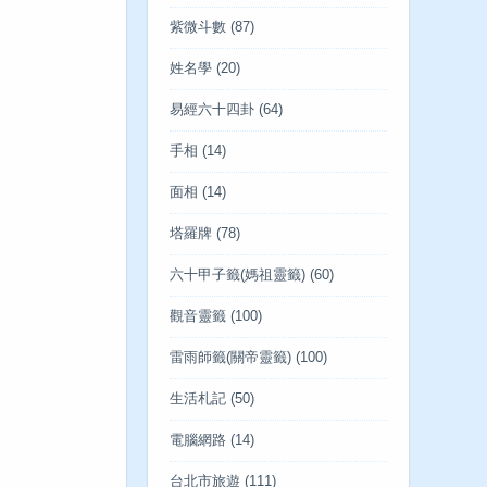
紫微斗數
(87)
姓名學
(20)
易經六十四卦
(64)
手相
(14)
面相
(14)
塔羅牌
(78)
六十甲子籤(媽祖靈籤)
(60)
觀音靈籤
(100)
雷雨師籤(關帝靈籤)
(100)
生活札記
(50)
電腦網路
(14)
台北市旅遊
(111)