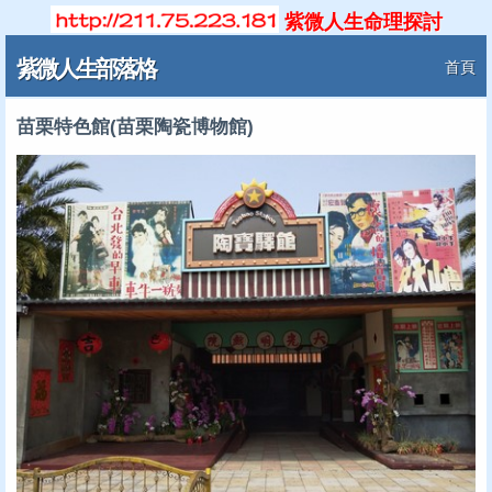
紫微人生命理探討
紫微人生部落格
首頁
苗栗特色館(苗栗陶瓷博物館)