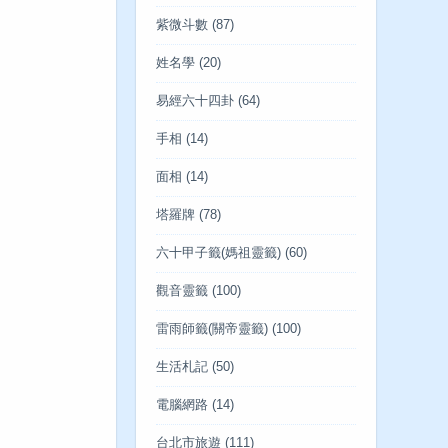
紫微斗數
(87)
姓名學
(20)
易經六十四卦
(64)
手相
(14)
面相
(14)
塔羅牌
(78)
六十甲子籤(媽祖靈籤)
(60)
觀音靈籤
(100)
雷雨師籤(關帝靈籤)
(100)
生活札記
(50)
電腦網路
(14)
台北市旅遊
(111)