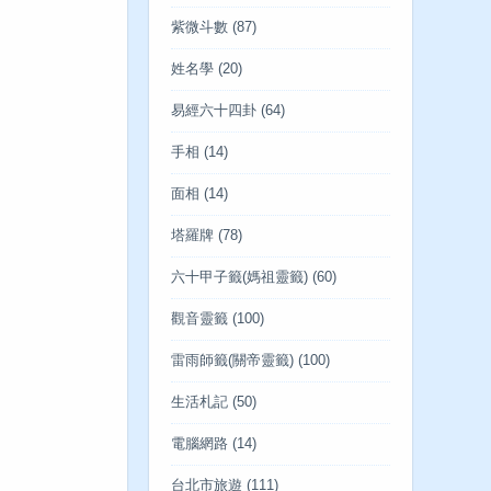
紫微斗數
(87)
姓名學
(20)
易經六十四卦
(64)
手相
(14)
面相
(14)
塔羅牌
(78)
六十甲子籤(媽祖靈籤)
(60)
觀音靈籤
(100)
雷雨師籤(關帝靈籤)
(100)
生活札記
(50)
電腦網路
(14)
台北市旅遊
(111)