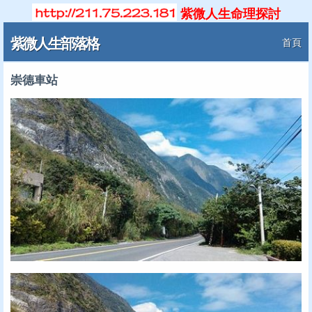
紫微人生命理探討
紫微人生部落格
首頁
崇德車站