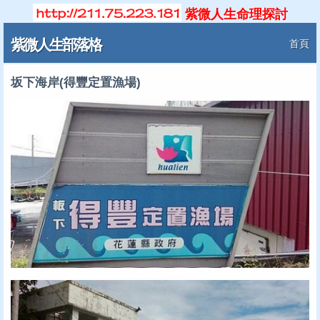
紫微人生命理探討
紫微人生部落格
首頁
坂下海岸(得豐定置漁場)