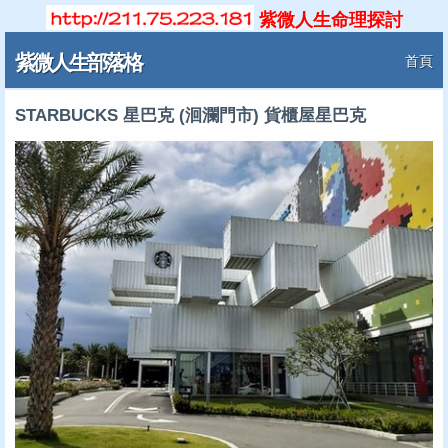
紫微人生命理探討
紫微人生部落格
首頁
STARBUCKS 星巴克 (洄瀾門市) 貨櫃屋星巴克