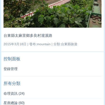
台東縣太麻里鄉多良村瀧溪路
2015年3月18日 | 發布:mountain | 分類:台東縣旅遊
控制面板
登錄管理
所有分類
命理資訊
(24)
星座總論
(60)