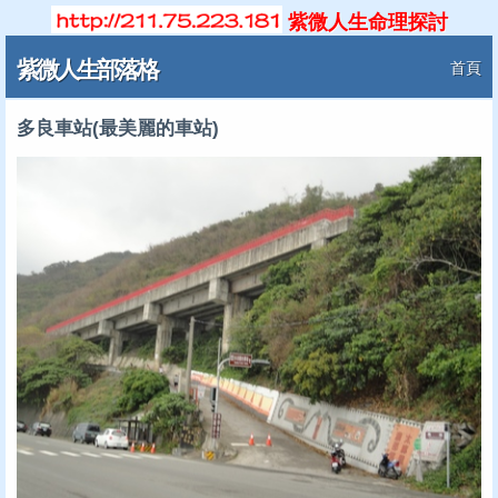
紫微人生命理探討
紫微人生部落格
首頁
多良車站(最美麗的車站)