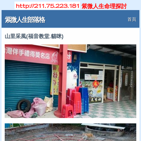
紫微人生命理探討
紫微人生部落格
首頁
山里采風(福音教堂.貓咪)