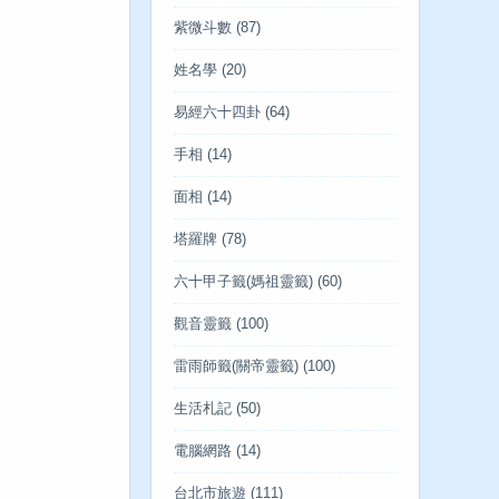
紫微斗數
(87)
姓名學
(20)
易經六十四卦
(64)
手相
(14)
面相
(14)
塔羅牌
(78)
六十甲子籤(媽祖靈籤)
(60)
觀音靈籤
(100)
雷雨師籤(關帝靈籤)
(100)
生活札記
(50)
電腦網路
(14)
台北市旅遊
(111)