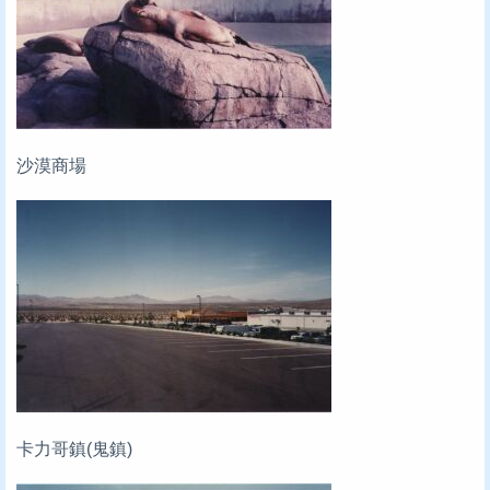
沙漠商場
卡力哥鎮(鬼鎮)