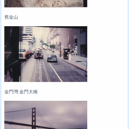
舊金山
金門灣.金門大橋