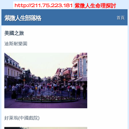
紫微人生命理探討
紫微人生部落格
首頁
美國之旅
迪斯耐樂園
好萊塢(中國戲院)