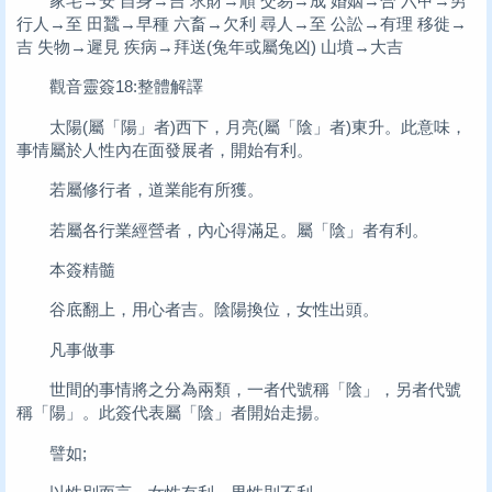
家宅→安 自身→吉 求財→順 交易→成 婚姻→合 六甲→男
行人→至 田蠶→早種 六畜→欠利 尋人→至 公訟→有理 移徙→
吉 失物→遲見 疾病→拜送(兔年或屬兔凶) 山墳→大吉
觀音靈簽18:整體解譯
太陽(屬「陽」者)西下，月亮(屬「陰」者)東升。此意味，
事情屬於人性內在面發展者，開始有利。
若屬修行者，道業能有所獲。
若屬各行業經營者，內心得滿足。屬「陰」者有利。
本簽精髓
谷底翻上，用心者吉。陰陽換位，女性出頭。
凡事做事
世間的事情將之分為兩類，一者代號稱「陰」，另者代號
稱「陽」。此簽代表屬「陰」者開始走揚。
譬如;