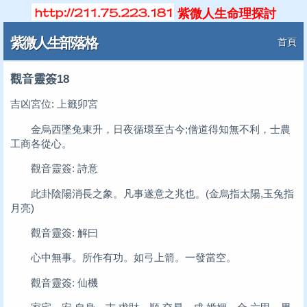
紫微人生命理探討
紫微人生部落格
首頁
觀音靈簽18
吉凶宮位: 上籤卯宮
金烏西墜兔東升，日夜循環至古今;僧道得知無不利，士農
工商各從心。
觀音靈簽: 詩意
此卦陰陽消長之象。凡事遂意之兆也。(金烏指太陽,玉兔指
月亮)
觀音靈簽: 解曰
心中無事。所作有功。如弓上箭。一發當空。
觀音靈簽: 仙機