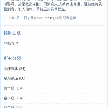
感恥辱。於是散盡家財。周濟窮人,入終南山修道。遇鍾離權及
呂洞賓。引入仙班。手持玉簫為其標誌。
2020年5月11日 | 發布:mountain | 分類:觀音靈籤
控制面板
登錄管理
所有分類
命理資訊
(24)
星座總論
(60)
白羊座
(104)
金牛座
(104)
雙子座
(104)