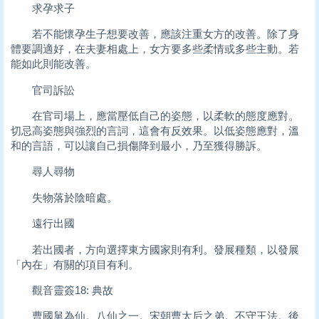
求孕求子
若不能懷孕生子想要改善，應該注重女方的改善。除了身
體要調適好，在夫妻相處上，女方要多些柔情或多些主動。若
能如此則能改善。
官司訴訟
在官司場上，應當壓低自己的姿態，以柔軟的態度應對。
切忌高姿態與強烈的言詞，這會有反效果。以低姿態應對，溫
和的言語，可以讓自己損傷降到最小，乃至獲得勝訴。
尋人尋物
失物落於陰暗處。
遠行出國
若出國者，方向選擇東方國家則有利。發展種類，以發展
「內在」有關的項目有利。
觀音靈簽18: 典故
曹國舅為仙。八仙之一。宋朝曹太后之弟。不守王法。後