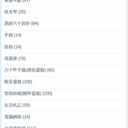
紫微斗數
(87)
姓名學
(20)
易經六十四卦
(64)
手相
(14)
面相
(14)
塔羅牌
(78)
六十甲子籤(媽祖靈籤)
(60)
觀音靈籤
(100)
雷雨師籤(關帝靈籤)
(100)
生活札記
(50)
電腦網路
(14)