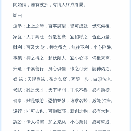
問婚姻，雖有波折，有情人終成眷屬。
斷曰
運勢：上上之時，百事謀望，皆可成就，毋忘備後。
家庭：人丁興旺，分散甚廣，宜招呼之，合正力量。
財利：可及大 財，押之得之，無往不利，小心陷阱。
事業：押之得之，起伏頗大，宜小心耶，備後來需。
升遷：平素善行，身心俱佳，懷之可安，請神佑之。
姻 緣：天賜良緣，敬之如賓，互讓一步，白頭偕老。
考試：雖是天才，天下學問，非求不得，必即題榜。
健康：雖是微恙，恐怕並發，速求名醫，必能 治痊。
遠行：即可去也，可擷取耶，新創之物，必有大利。
訴訟：伊人橫霸，加之兇惡，小心應付，必可擊退。