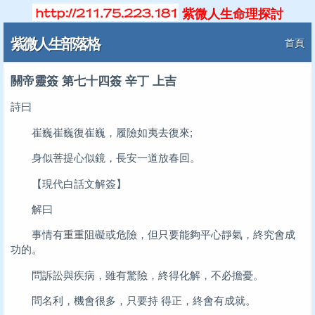
紫微人生命理探討
紫微人生部落格
首頁
關帝靈簽 第七十四簽 辛丁 上吉
詩曰
崔巍崔巍復崔巍，履險如夷去復來;
身似菩提心似鏡，長安一道放春回。
【現代白話文解簽】
解曰
事情有重重阻礙或危險，但只要能夠平心靜氣，終究會成
功的。
問訴訟與疾病，雖有驚險，終得化解，不必擔憂。
問名利，機會很多，只要持 得正，終會有成就。