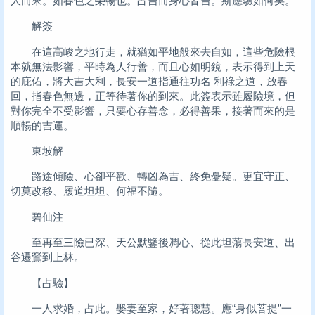
人而來。如春色之榮暢也。占吉而身心皆吉。斯應驗如何矣。
解簽
在這高峻之地行走，就猶如平地般來去自如，這些危險根
本就無法影響，平時為人行善，而且心如明鏡，表示得到上天
的庇佑，將大吉大利，長安一道指通往功名 利祿之道，放春
回，指春色無邊，正等待著你的到來。此簽表示雖履險境，但
對你完全不受影響，只要心存善念，必得善果，接著而來的是
順暢的吉運。
東坡解
路途傾險、心卻平歡、轉凶為吉、終免憂疑。更宜守正、
切莫改移、履道坦坦、何福不隨。
碧仙注
至再至三險已深、天公默鑒後凋心、從此坦蕩長安道、出
谷遷鶯到上林。
【占驗】
一人求婚，占此。娶妻至家，好著聰慧。應“身似菩提”一