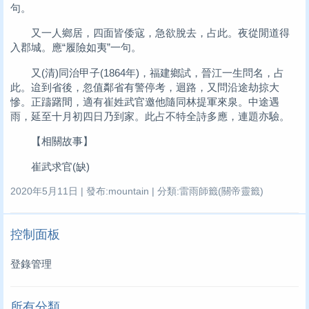
句。
又一人鄉居，四面皆倭寇，急欲脫去，占此。夜從閒道得
入郡城。應“履險如夷”一句。
又(清)同治甲子(1864年)，福建鄉試，晉江一生問名，占
此。迨到省後，忽值鄰省有警停考，迴路，又問沿途劫掠大
慘。正躊躇間，適有崔姓武官邀他隨同林提軍來泉。中途遇
雨，延至十月初四日乃到家。此占不特全詩多應，連題亦驗。
【相關故事】
崔武求官(缺)
2020年5月11日 | 發布:mountain | 分類:雷雨師籤(關帝靈籤)
控制面板
登錄管理
所有分類