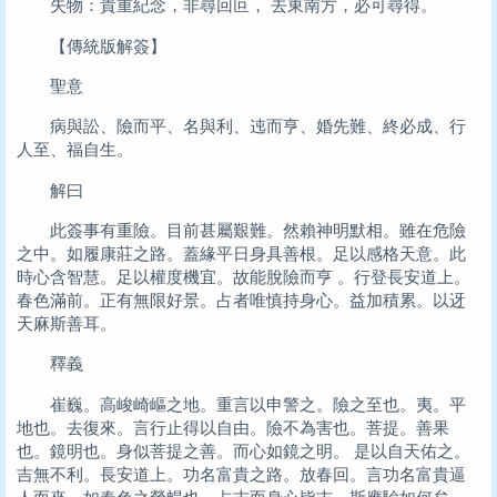
失物：貴重紀念，非尋回叵， 去東南方，必可尋得。
【傳統版解簽】
聖意
病與訟、險而平、名與利、迍而亨、婚先難、終必成、行
人至、福自生。
解曰
此簽事有重險。目前甚屬艱難。然賴神明默相。雖在危險
之中。如履康莊之路。蓋緣平日身具善根。足以感格天意。此
時心含智慧。足以權度機宜。故能脫險而亨 。行登長安道上。
春色滿前。正有無限好景。占者唯慎持身心。益加積累。以迓
天麻斯善耳。
釋義
崔巍。高峻崎嶇之地。重言以申警之。險之至也。夷。平
地也。去復來。言行止得以自由。險不為害也。菩提。善果
也。鏡明也。身似菩提之善。而心如鏡之明。 是以自天佑之。
吉無不利。長安道上。功名富貴之路。放春回。言功名富貴逼